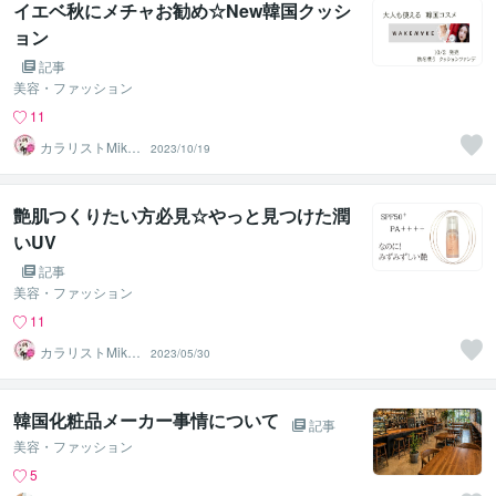
イエベ秋にメチャお勧め☆New韓国クッシ
ョン
記事
美容・ファッション
11
カラリストMiki
2023/10/19
★★診断ランキ
ング１位
艶肌つくりたい方必見☆やっと見つけた潤
いUV
記事
美容・ファッション
11
カラリストMiki
2023/05/30
★★診断ランキ
ング１位
韓国化粧品メーカー事情について
記事
美容・ファッション
5