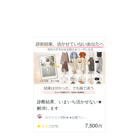
診断結果、いまいち活かせない★
解消します
カラリストMiki★★診断ランキング１位
7,500
4.9
円
(1275)