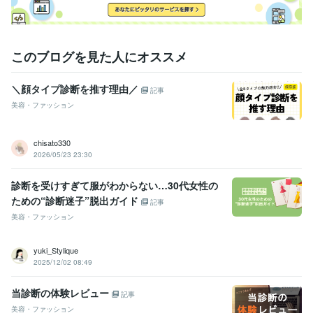
クエア KOSEタイアップ メイクイベント
ロカリ (女性向け情報サイ
ト) 心に響く写真撮影に必要な色彩
女性自身　コラム掲載「自分を変
える全身コーデ」
ライオン株式会社本社セミナー
このブログを見た人にオススメ
得意分野
住まい・美容・生活相談
パーソナルカラー診断/100人100通り
トー
＼顔タイプ診断を推す理由／
記事
タル診断
カラバリエーション／似合う色の組み合わせ
似合うメイク
美容・ファッション
カラー3点 
メイク
ファッション
パーソナルカラー診断
パーソナルカラーコス
コスメ
顔タイプ
骨格診断
トータル診断
イメージコンサル
chisato330
2026/05/23 23:30
診断を受けすぎて服がわからない…30代女性の
ための“診断迷子”脱出ガイド
記事
美容・ファッション
yuki_Stylique
2025/12/02 08:49
当診断の体験レビュー
記事
美容・ファッション