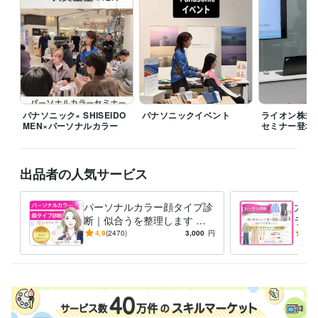
説をお渡し致します。

お陰様で、ココナラでは7070件を超えるご予約を頂き、たくさんのご紹
介を頂いております。正確な診断を心掛け美しくみせる為には、実際ど
うすればよいのかを分かりやすく解説致します。

高評価を頂いておりますので、是非口コミをご覧ください✨✨✨

お待ちしております✨
経験職種
パナソニック× SHISEIDO
パナソニックイベント
ライオン株式
ライフスタイル・その他 / 講師・インストラクター
経験年数 : 17年
MEN×パーソナルカラー
セミナー登壇
職歴
カラーキャッチ株式会社
2009年7月 ~ 現在
出品者の人気サービス
大手外資系化粧品会社
2008年8月 ~ 2009年2月
デックカラー＆デザイン株式会社（大日本インキ化学工業株式会社10
パーソナルカラー顔タイプ診
大人
0％出資）
2006年9月 ~ 2008年4月
断｜似合うを整理します 大
ラー
大手国内航空会社
1997年3月 ~ 2005年2月
人世代のための｜女性誌特集
女性
4.9
(2470)
3,000
円
4.9
2万名実績による完全個別カ
けの
受賞歴
ルテ
底解
女性誌VERY 3ページ特集 パーソナルカラーで生まれ変わる
女性誌S
TORY 女性イベント特集 「綺麗になるパーティー」
女子大学ソーシ
ャルプログラム 就職活動の為のパーソナルカラー
JALアカデミー シ
ンデレラコース
六本木ヒルズアカデミーヒルズ パーソナルカラーで
トレンド作り
銀座三越 　イベント「女を磨く1週間」
日本橋DICス