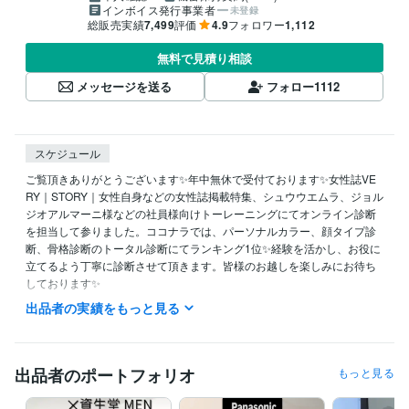
インボイス発行事業者
未登録
総販売実績
7,499
評価
4.9
フォロワー
1,112
無料で見積り相談
メッセージを送る
フォロー
1112
スケジュール
ご覧頂きありがとうございます✨年中無休で受付ております✨女性誌VE
RY｜STORY｜女性自身などの女性誌掲載特集、シュウウエムラ、ジョル
ジオアルマーニ様などの社員様向けトーレーニングにてオンライン診断
を担当して参りました。ココナラでは、パーソナルカラー、顔タイプ診
断、骨格診断のトータル診断にてランキング1位✨経験を活かし、お役に
立てるよう丁寧に診断させて頂きます。皆様のお越しを楽しみにお待ち
しております✨

出品者の実績をもっと見る
★1,000円OFF実施中★ココナラ新規登録

https://coconala.com/invite/S6X15B

招待コード【S6X15B】

出品者のポートフォリオ
もっと見る
これまでの2万名以上20年の診断経験を活かし、

対面診断以上に、ご満足とご理解を頂けるよう、お一人お一人の専用解