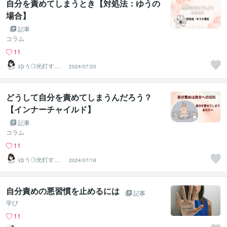
自分を責めてしまうとき【対処法：ゆうの
場合】
記事
コラム
11
ゆう❍光灯す心
2024/07/20
のよりどころ❍
どうして自分を責めてしまうんだろう？
【インナーチャイルド】
記事
コラム
11
ゆう❍光灯す心
2024/07/18
のよりどころ❍
自分責めの悪習慣を止めるには
記事
学び
11