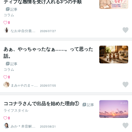
ティブな感情を受け入れる3つの手順
記事
コラム
8
なお＠自分責め
2026/07/27
をほどく｜心の
声相談室
あぁ、やっちゃったなぁ……。って思った
話。
記事
コラム
8
まみ⭐そのま～ん
2026/07/05
まのあなたでお
帰りなさい
ココナラさんで出品を始めた理由①
記事
ライフスタイル
8
みか＊本音解放
2025/08/21
サポーター