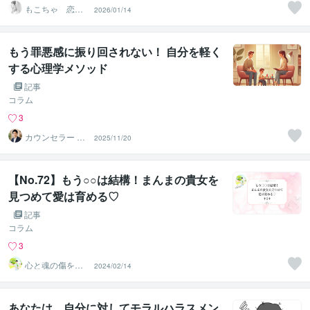
もこちゃ 恋す
2026/01/14
る女性のお悩み
相談室
もう罪悪感に振り回されない！ 自分を軽く
する心理学メソッド
記事
コラム
3
カウンセラー ゆ
2025/11/20
うすけ
【No.72】もう○○は結構！まんまの貴女を
見つめて愛は育める♡
記事
コラム
3
心と魂の傷を癒
2024/02/14
す♡ヒーラーchi
sa
あなたは、自分に対してモラルハラスメン