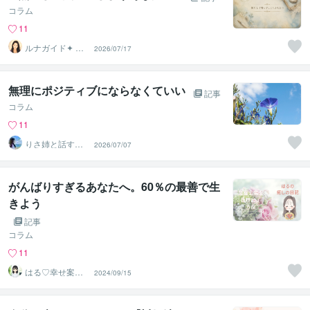
コラム
11
ルナガイド✦ 結
2026/07/17
月 Yuzuki
無理にポジティブにならなくていい
記事
コラム
11
りさ姉と話すこ
2026/07/07
ころ整え時間
がんばりすぎるあなたへ。60％の最善で生
きよう
記事
コラム
11
はる♡幸せ案内
2024/09/15
人