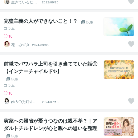
生きているだけ
2022/09/20
でカウンセラ
ー 紀凛
完璧主義の人ができないこと！？
記事
コラム
10
花 みずき
2024/09/05
前職でパワハラ上司を引き当てていた話①
【インナーチャイルド✨】
記事
コラム
10
ゆう❍光灯す心
2024/07/15
のよりどころ❍
実家への帰省が憂うつなのは親不孝？｜ア
ダルトチルドレンが心と親への思いを整理
する5つの方法
記事