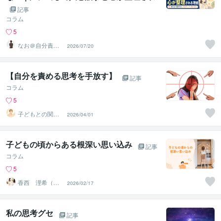
る理由
記事
コラム
5
なお＠自分責め
2026/07/20
をほどく｜心の
声相談室
【自分を責める思考を手放す】
記事
コラム
5
子どもとの関わ
2026/04/01
りに悩む人の内
面整理
子どもの頃からある根深い思い込み
記事
コラム
5
香西 浬希（こ
2026/02/17
うざい りの）
カウンセラー
私の思考グセ
記事