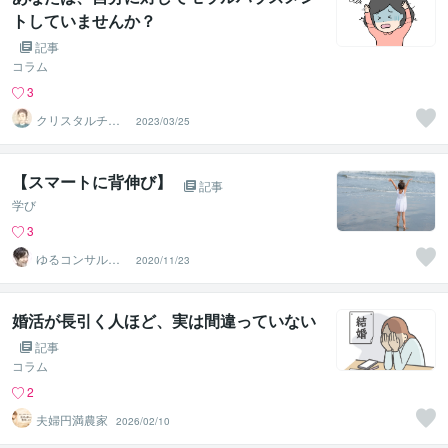
トしていませんか？
記事
コラム
3
クリスタルチャ
2023/03/25
ネラーMICHIR
U．
【スマートに背伸び】
記事
学び
3
ゆるコンサル。
2020/11/23
大和
婚活が長引く人ほど、実は間違っていない
記事
コラム
2
夫婦円満農家
2026/02/10