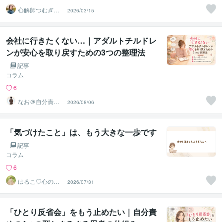
心解師つむぎ｜
2026/03/15
ヒーリング＆霊
感タロット
会社に行きたくない…｜アダルトチルドレ
ンが安心を取り戻すための3つの整理法
記事
コラム
6
なお＠自分責め
2026/08/06
をほどく｜心の
声相談室
「気づけたこと」は、もう大きな一歩です
記事
コラム
6
はるこ♡心の翻
2026/07/31
訳家
「ひとり反省会」をもう止めたい｜自分責