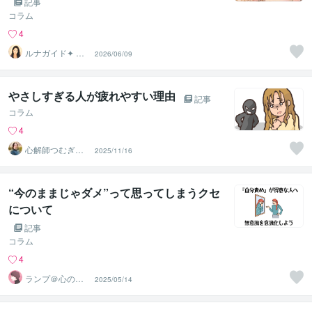
記事
コラム
4
ルナガイド✦ 結
2026/06/09
月 Yuzuki
やさしすぎる人が疲れやすい理由
記事
コラム
4
心解師つむぎ｜
2025/11/16
ヒーリング＆霊
感タロット
“今のままじゃダメ”って思ってしまうクセ
について
記事
コラム
4
ランプ＠心のお
2025/05/14
悩み解決専門家