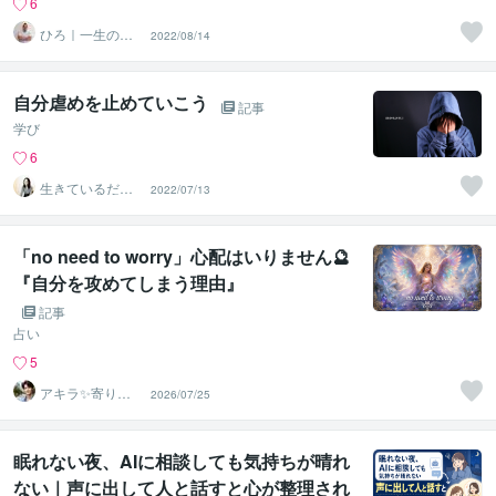
6
ひろ｜一生の自
2022/08/14
信を育てる心理
学の専門家
自分虐めを止めていこう
記事
学び
6
生きているだけ
2022/07/13
でカウンセラ
ー 紀凛
「no need to worry」心配はいりません🔮
『自分を攻めてしまう理由』
記事
占い
5
アキラ✨寄り添
2026/07/25
う聴き手 迷い不
安の相談室
眠れない夜、AIに相談しても気持ちが晴れ
ない｜声に出して人と話すと心が整理され