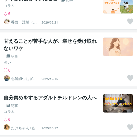
コラム
6
香西 浬希（こ
2026/02/21
うざい りの）
カウンセラー
甘えることが苦手な人が、幸せを受け取れ
ないワケ
記事
占い
6
心解師つむぎ｜
2025/12/15
ヒーリング＆霊
感タロット
自分責めをするアダルトチルドレンの人へ
記事
コラム
6
たけちゃん⭐あな
2025/06/17
たの魅力を見つ
ける対話人