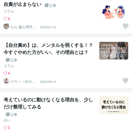
自責が止まらない
記事
コラム
4
なな 脳心理学セ
2025/01/10
ラピスト
【自分責め】は、メンタルを弱くする！？
今すぐやめた方がいい、その理由とは？
記事
コラム
4
ひろ｜一生の自
2022/08/14
信を育てる心理
学の専門家
考えているのに動けなくなる理由を、少し
だけ整理してみる
記事
占い
3