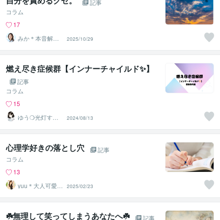
自分を責めるクセ。
記事
コラム
17
みか＊本音解放
2025/10/29
サポーター
燃え尽き症候群【インナーチャイルド✨】
記事
コラム
15
ゆう❍光灯す心
2024/08/13
のよりどころ❍
心理学好きの落とし穴
記事
コラム
13
yuu＊大人可愛い
2025/02/23
癒し声✨心を整
える時間
☘️無理して笑ってしまうあなたへ☘️
記事