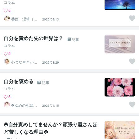
コラム
5
香西 浬希（こ
2025/09/13
うざい りの）
カウンセラー
自分を責めた先の世界は？
記事
コラム
5
心つなぎ＊かず
2025/08/29
み＊
自分を褒める
記事
コラム
5
☘️ゆめの相談室
2025/01/15
☘️
☘️自分責めしてませんか？頑張り屋さんほ
ど苦しくなる理由☘️