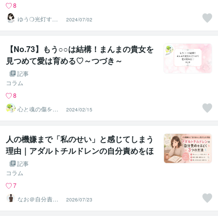
8
ゆう❍光灯す心
2024/07/02
のよりどころ❍
【No.73】もう○○は結構！まんまの貴女を
見つめて愛は育める♡～つづき～
記事
コラム
8
心と魂の傷を癒
2024/02/15
す♡ヒーラーchi
sa
人の機嫌まで「私のせい」と感じてしまう
理由｜アダルトチルドレンの自分責めをほ
どく3つの方法
記事
コラム
7
なお＠自分責め
2026/07/23
をほどく｜心の
声相談室