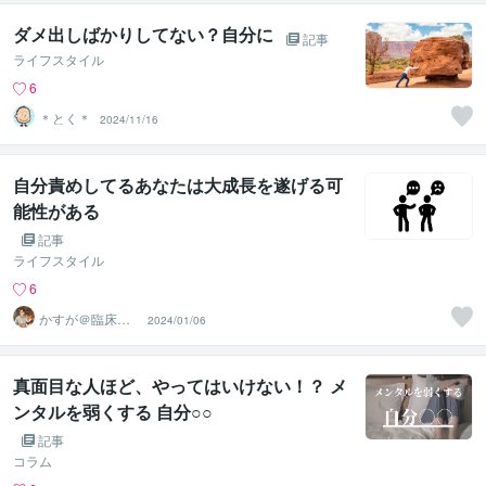
ダメ出しばかりしてない？自分に
記事
ライフスタイル
6
＊とく＊
2024/11/16
自分責めしてるあなたは大成長を遂げる可
能性がある
記事
ライフスタイル
6
かすが＠臨床心
2024/01/06
理士／伸びしろ
づくり
真面目な人ほど、やってはいけない！？ メ
ンタルを弱くする 自分○○
記事
コラム