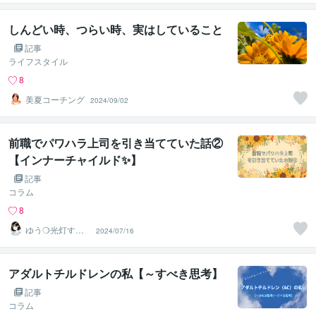
しんどい時、つらい時、実はしていること
記事
ライフスタイル
8
美夏コーチング
2024/09/02
前職でパワハラ上司を引き当てていた話②
【インナーチャイルド✨】
記事
コラム
8
ゆう❍光灯す心
2024/07/16
のよりどころ❍
アダルトチルドレンの私【～すべき思考】
記事
コラム