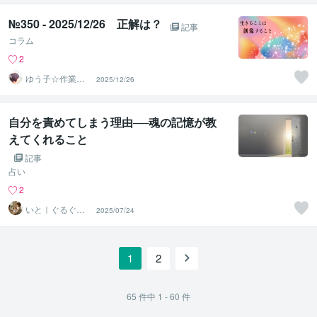
№350 - 2025/12/26 正解は？
記事
コラム
2
ゆう子☆作業療
2025/12/26
法士＆ライフコ
ーチ
自分を責めてしまう理由──魂の記憶が教
えてくれること
記事
占い
2
いと｜ぐるぐる
2025/07/24
思考をほどいて
心に余白を
1
2
65
件中
1 - 60
件