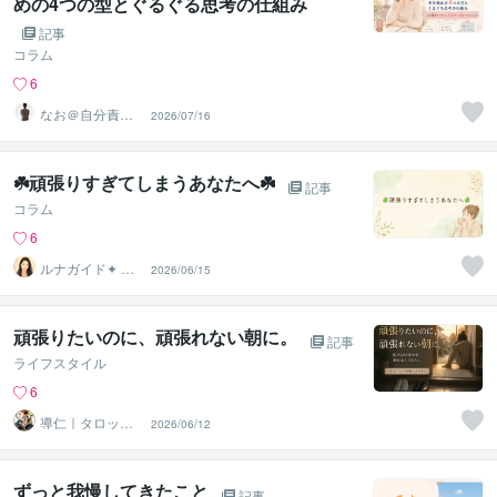
めの4つの型とぐるぐる思考の仕組み
記事
コラム
6
なお＠自分責め
2026/07/16
をほどく｜心の
声相談室
☘️頑張りすぎてしまうあなたへ☘️
記事
コラム
6
ルナガイド✦ 結
2026/06/15
月 Yuzuki
頑張りたいのに、頑張れない朝に。
記事
ライフスタイル
6
導仁｜タロット
2026/06/12
／感情整理系
ずっと我慢してきたこと
記事