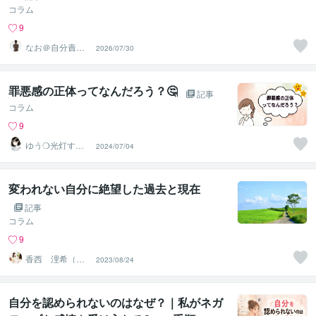
コラム
9
なお＠自分責め
2026/07/30
をほどく｜心の
声相談室
罪悪感の正体ってなんだろう？🤔
記事
コラム
9
ゆう❍光灯す心
2024/07/04
のよりどころ❍
変われない自分に絶望した過去と現在
記事
コラム
9
香西 浬希（こ
2023/08/24
うざい りの）
カウンセラー
自分を認められないのはなぜ？｜私がネガ