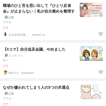
職場のひと言を思い出して『ひとり反省
会』が止まらない｜私が自分責めを整理す
る5つの方法
記事
コラム
7
なお＠自分責め
2026/07/12
をほどく｜心の
声相談室
【4コマ】自分追及会議、やめました
コンテンツ
占い
7
hiroスピ
2026/05/04
なぜか嫌われてしまう人の3つの共通点
記事
コラム
7