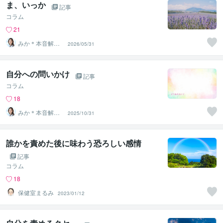
ま、いっか
記事
コラム
21
みか＊本音解放
2026/05/31
サポーター
自分への問いかけ
記事
コラム
18
みか＊本音解放
2025/10/31
サポーター
誰かを責めた後に味わう恐ろしい感情
記事
コラム
18
保健室まるみ
2023/01/12