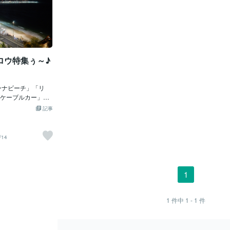
ロウ特集ぅ～♪
ーナビーチ」「リ
ケーブルカー」
み」「ボリビア、
記事
」「ボリビア、テ
デジャネイロ植物
「ボリビア、コパ
/14
」やっぱり、彼は
外せないの。そう
ゃ。若い人も結構
に挿入（そうにゅ
1
」は知っているヒ
ね。もうすんごい
前位前？」かしら
1
件中
1 - 1
件
デイスコ」でかか
「最高潮」じゃっ
スコの雰囲気」と