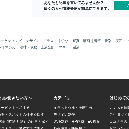
あなたも記事を書いてみませんか？
パカバーナ」って
ブ
多くの人へ情報発信が簡単にできます。
ッドスチュアー
マニロウ」か？く
超クールなダンデ
それに加えて「ボ
か、「フリオ・イ
～、もう「古いジ
もの」じゃ。ま
マーケティング
｜
デザイン・イラスト
｜
学び
｜
写真・動画
｜
音声・音楽
｜
美容・
マに聴いてみて
い
｜
マンガ
｜
法律・税務・士業全般
｜
マネー・副業
らいは、知ってい
いし「イケメン」
（しぶ）い」？か
パカバーナ」含め
パカバーナってど
ジルのリオですよ
me, i will intr
's still so young,
 very cool and han
ana a lot in