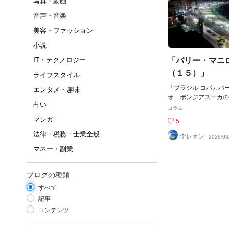
写真・動画
音声・音楽
美容・ファッション
小説
「バリー・マニ
IT・テクノロジー
（１５）」
ライフスタイル
「ブラジル コパカバ
エンタメ・趣味
オ ポンジアスーカの
占い
「コパカバーナの街並
コラム
コパカバーナの湖と町
マンガ
5
ィティカカ湖」「リオ
法律・税務・士業全般
園」「コルコバード」
李レオン
2026/03
カバーナのレストラン
マネー・副業
「デイスコ世代」には
「バリーマニロウ」じ
「ドラマ」や「映画」
ブログの種類
う）してあるので「曲
すべて
トも多いじゃろうけど
「古い」の。「５０年
記事
ん？？はて？ボクも「
コンテンツ
っているときは、もう
た。これまた、「デイ