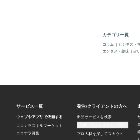
あっているのよ。「コ
ね。もう当時は、「ロ
ト」か？いや「バリー
らいにボクの中では「
イ野郎」じゃったの。
ズ・スギャッグス」と
カテゴリ一覧
グレシアス」が並ぶと
ャパニーズ」には「涙
コラム
｜
ビジネス・
あ、アナタのパパやマ
エンタメ・趣味
｜
占
っ！誰か上記の一人く
るぞよ。当時は全員若
ぞろいじゃ。まあ「渋
もじゃね。では、「コ
どうぞじゃ。「え？コ
こかって？はい、ブラ
～♪」＾＾ヘイ～♪＾＾this ti
oduce Barry Manilow.he
and has charisma,and
dsome.i heard copacab