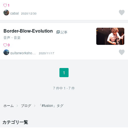
1
cabal
2020/12/30
Border-Blow-Evolution
記事
音声・音楽
0
guitarworkshop2
2020/11/17
44
1
7
件中
1 - 7
件
ホーム
ブログ
「#fusion」タグ
カテゴリ一覧