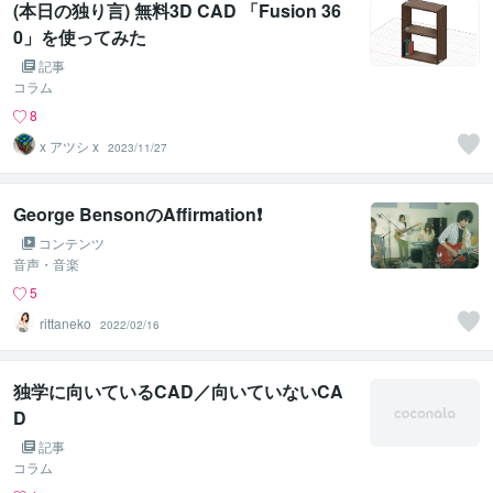
(本日の独り言) 無料3D CAD 「Fusion 36
0」を使ってみた
記事
コラム
8
x アツシ x
2023/11/27
George BensonのAffirmation❗️
コンテンツ
音声・音楽
5
rittaneko
2022/02/16
独学に向いているCAD／向いていないCA
D
記事
コラム