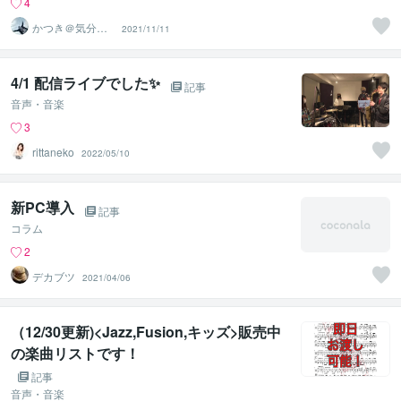
4
かつき＠気分
2021/11/11
上々
4/1 配信ライブでした✨
記事
音声・音楽
3
rittaneko
2022/05/10
新PC導入
記事
コラム
2
デカブツ
2021/04/06
（12/30更新)<Jazz,Fusion,キッズ>販売中
の楽曲リストです！
記事
音声・音楽