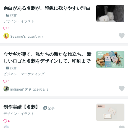
余白がある名刺が、印象に残りやすい理由
記事
デザイン・イラスト
4
Sesame’s
2026/01/14
ウサギが導く、私たちの新たな旅立ち。 新
しいロゴと名刺をデザインして、印刷まで
完成しました！
記事
ビジネス・マーケティング
4
indigoai1019
2024/05/13
制作実績【名刺】
記事
デザイン・イラスト
4