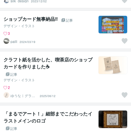
silk_design
2023/12/02
ショップカード無事納品‼
記事
デザイン・イラスト
3
palll
2024/03/19
クラフト紙を活かした、喫茶店のショップ
カードを作りました☕️
記事
デザイン・イラスト
2
ゆうな｜グラフ
2025/06/12
ィックデザイナ
ー
「まるでアート！」細部までこだわったイ
ラストメインのロゴ
記事