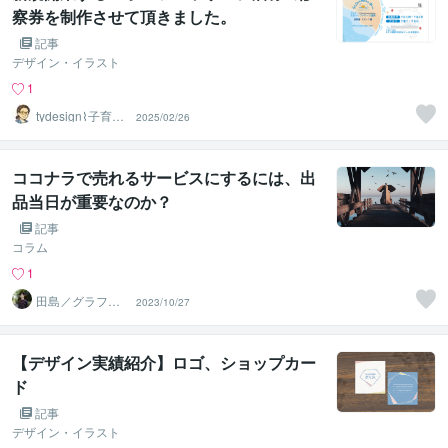
察券を制作させて頂きました。
記事
デザイン・イラスト
1
tydesign⌇子育て
2025/02/26
パパのデザイン
室
ココナラで売れるサービスにするには、出
品当日が重要なのか？
記事
コラム
1
田島／グラフィ
2023/10/27
ックデザイナー
【デザイン実績紹介】ロゴ、ショップカー
ド
記事
デザイン・イラスト