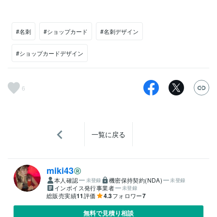
#名刺
#ショップカード
#名刺デザイン
#ショップカードデザイン
6
一覧に戻る
miki43
本人確認
機密保持契約(NDA)
未登録
未登録
インボイス発行事業者
未登録
総販売実績
11
評価
4.3
フォロワー
7
無料で見積り相談