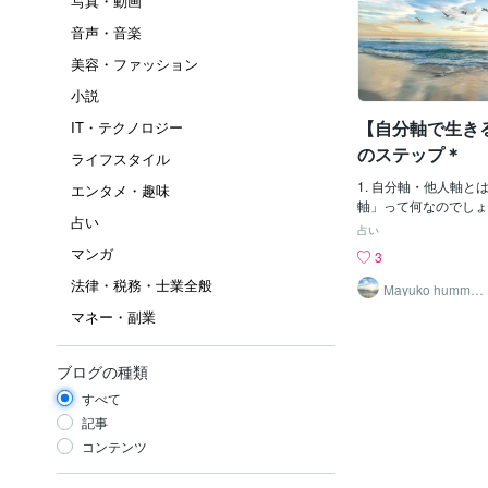
写真・動画
音声・音楽
美容・ファッション
小説
【自分軸で生き
IT・テクノロジー
のステップ＊
ライフスタイル
1. 自分軸・他人軸とは？そもそも「自分
エンタメ・趣味
軸」って何なのでしょ
占い
の反対は。。。「他人
占い
通り、正解◎です！「
マンガ
3
感情＊」はいつもあな
法律・税務・士業全般
ていますか？ふと湧き
Mayuko hummin
gbird
気持ち・感情」ひとつ
マネー・副業
いできる限り叶えてあ
ょうか？そう生きてい
「自分軸」と呼んでい
ブログの種類
は、精神的に自立して
すべて
レません。そして、【
せ」がどこにあるか、
記事
す。自分軸でいれば、
コンテンツ
謝が湧き上がってきま
ように「人のせい、物