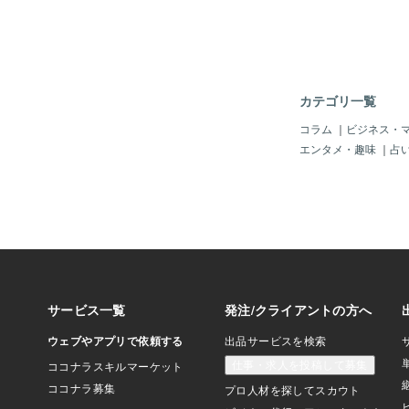
せい」と「自分の外側
て自分の人生に責任逃
ん。自分軸で生きてい
自分自身の人生に起こ
ーセント信頼し＊「自
創っている」というこ
カテゴリ一覧
ということです。すべ
自分自身にある、とい
コラム
｜
ビジネス・
いるのです。自分軸で
エンタメ・趣味
｜
占
は【本当の自分を知る
の自分で生きていく覚
ら信頼すること】つま
ャッジせず、愛を持っ
状態を受け止める】そ
整っているということ
自身の人生に対してい
な姿勢でいることがで
のごとから、自分に本
選び取りすべての出来
ップに変えていく。つ
を自分で創りあげる力
のです。2. 他人軸で生きることはなぜ危
険・・？わたしたちは