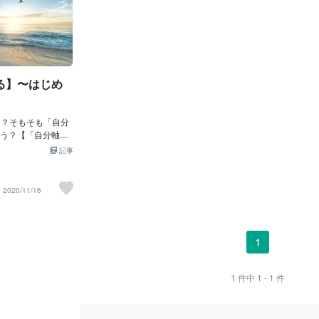
る】〜はじめ
う？【「自分軸」
軸」？？】→ その
記事
あなたの気持ちや
たに大切に扱われ
上がった「自分の
2020/11/16
ひとつを大切に扱
げられているでし
くことをここでは
ます。自分軸の人
1
いて、何事にもブ
「自分のしあわ
知っている人】で
1
件中
1 - 1
件
何事へも自然と感
す。他人軸の人の
事のせい、環境の