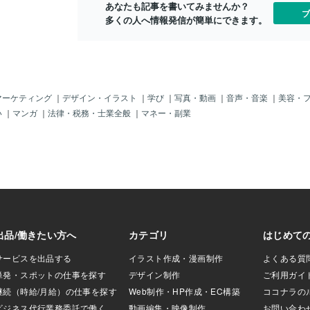
あなたも記事を書いてみませんか？
」に言い訳を作っ
ブ
多くの人へ情報発信が簡単にできます。
れしたりはしませ
るということは＊
ることを１００パ
分の人生は自分が
とを理解している
ての人生の責任は
うことを理解して
マーケティング
｜
デザイン・イラスト
｜
学び
｜
写真・動画
｜
音声・音楽
｜
美容・
生きるということ
い
｜
マンガ
｜
法律・税務・士業全般
｜
マネー・副業
勇気】と【等身大
悟】【自分を心か
り【自分自身をジ
てありのままのの
の準備がいつでも
です。だから自分
つでもポジティブ
きる。ひとつのも
当に必要な学びを
事を、自身のステ
まり「自分の人生
＊」を持っている