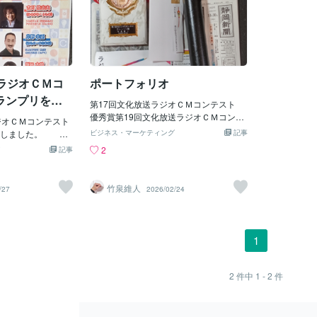
ラジオＣＭコ
ポートフォリオ
ランプリを受
第17回文化放送ラジオＣＭコンテスト
優秀賞第19回文化放送ラジオＣＭコンテ
ジオＣＭコンテスト
スト 準グランプリ輝け！BSNラジオC
賞しました。 今
ビジネス・マーケティング
記事
Mグランプリ2021 グランプリ・審査員
自己紹介は、去年
2
記事
特別賞・協賛社賞（2社）第15回SBSラ
でした。 「スマイ
ジオCMコンテスト 丹那牛乳賞 第17回
川なお／キュアマ
SBSラジオCMコンテスト カレンフジ賞
んや、「HUGっ
竹泉維人
/27
2026/02/24
第18回SBSラジオCMコンテスト 笹田
ャラリート役の落
学園賞 第19回SBSラジオCMコンテス
オタクにはたまら
ト 優秀賞・アミュレット賞 第1回KIS
皆様に自分の原稿
S FM KOBEラジオCMコンテスト スポ
のは本当にありが
1
ンサー賞 第3回KISS FM KOBEラジオCM
ミネートに残ってい
コンテスト 準グランプリ 第4回KISS
二塾、ＪＸ金属の3
FM KOBEラジオCMコンテスト スポン
ザマのノミネート作
2
件中
1 - 2
件
サー賞（2社） 第32回MBCラジオCMコ
！ 実況：打った！
ンテスト 銅賞 “山の神の相談”篇 ＢＧ
と！ トンネル！
Ｍ 重々しい音楽 男１ 山の神よ。こ
塁ランナーに続い