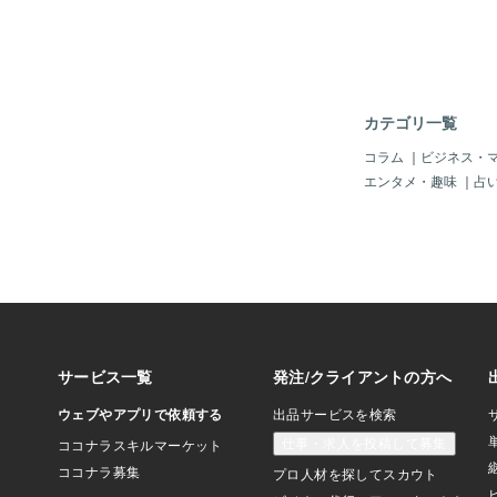
て2塁ランナーもホー
やってんだー！ 客Ｂ
しちまえー！ ＮＡ：
ど、インフラをつくる
という作品が残って
からは「（野球の）ト
カテゴリ一覧
い」「地下労働を連想
い方向が見えない」と
コラム
｜
ビジネス・
た。 正直なんでこれ
エンタメ・趣味
｜
占
かりませんでした。 
歓声 男：またホーム
流は世界一だなー！ 
世界一だよ！ 男：え
ンネルは、毎日たくさ
るんでしょ？ パ
Ａ：世界中でインフラ
藤ハザマ という作品
た。 次に残っていた
女Ａ：古今東西、カワ
Ｂ・Ｃ：イエーイ！ 
Ａ：イ・カ♡ ＳＥ：
ハゲ♡ ＳＥ：パン