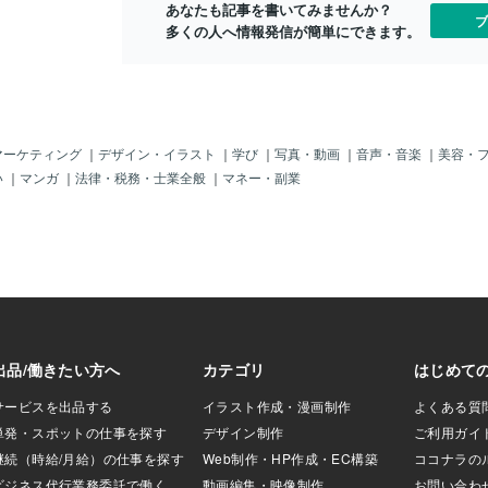
の水の神を呼び出して何用じゃ 男２
あなたも記事を書いてみませんか？
ムイン！ 客Ａ：何
ブ
水の神よ。家の水回りがビショビショで
多くの人へ情報発信が簡単にできます。
：安藤ハザマに転職
大変なのだ。 何とかしてくれぬ
トンネルやダムな
か 男１ 滝の神に頼め！ ＮＡ 水廻
会社。安藤ハザマ
りのリフォームのご相談は、 リ
いました。 審査員
ビングプラザ 滝の神へ！ YBCラジオ
ンネルが分からな
CMコンテスト2021 スポンサー賞 YBC
してしまう」「い
ラジオCMコンテスト2025 準グランプ
酷評されてまし
マーケティング
｜
デザイン・イラスト
｜
学び
｜
写真・動画
｜
音声・音楽
｜
美容・
リ BERRY GOODラジオCMコンテスト2
が残っていたのか分
い
｜
マンガ
｜
法律・税務・士業全般
｜
マネー・副業
022 優秀賞 BERRY GOODラジオCM
ＳＥ：カン！ ＳＥ：
コンテスト2023 グランプリ・優秀賞
ラン！ やっぱ二刀
BERRY GOODラジオCMコンテスト2024
女の子：パパの方が
優秀賞 第19回K‐mixラジオＣＭコン
？ 女の子：パパのト
テスト 佳作 第20回K‐mixラジオＣＭ
んの人を喜ばせて
コンテスト 佳作 SBCラジオCM コピ
パの勝ち！ Ｎ
ーライターコンクール2022 入選 SBC
をつくる会社。安
ラジオCM コピー
の方が自信作でし
のは青二塾の作品。
イイものー！ 女
ＳＥ：パンパン 女
パンパン 女Ｂ：ナマ