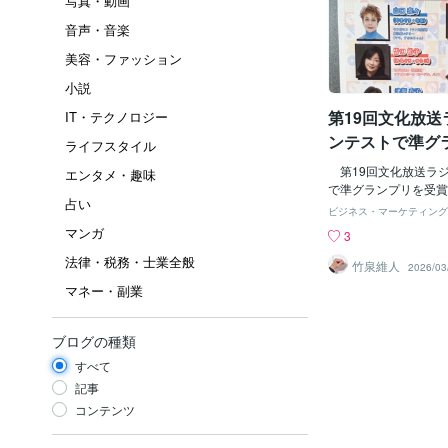
写真・動画
音声・音楽
美容・ファッション
小説
第19回文化放送
IT・テクノロジー
ンテストで準グ
ライフスタイル
賞しました。
第19回文化放送ラ
エンタメ・趣味
で準グランプリを受
占い
年の古川登志夫さんの
ビジネス・マーケティング
に引き続き魔貫光殺法
マンガ
3
ルプリキュア！」の緑
法律・税務・士業全般
ーチ役の井上麻里奈さ
竹泉維人
2026/03
と！プリキュア」のチ
マネー・副業
合福嗣さんなどアニメ
ない青二プロの声優の
を演じて頂けるという
ブログの種類
たい限り。 最終ノ
すべて
たのは安藤ハザマ、青
作品。 まずは安藤ハ
記事
品から、 ＳＥ：キン
コンテンツ
サード正面！ あーっ
トンネルだ！ 3