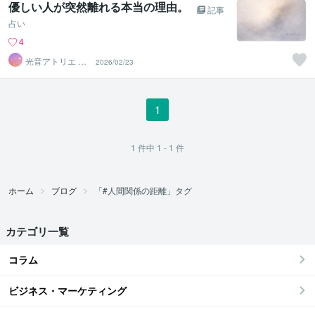
優しい人が突然離れる本当の理由。
記事
占い
4
光音アトリエ Lu
2026/02/23
minara☆字霊占
い
1
1
件中
1 - 1
件
ホーム
ブログ
「#人間関係の距離」タグ
カテゴリ一覧
コラム
ビジネス・マーケティング