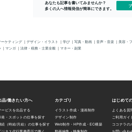
あなたも記事を書いてみませんか？
解答となります。
ブ
多くの人へ情報発信が簡単にできます。
数で表そうとする
６６６６６６６６６
・・となり、割り
、分数で表すと便
小数では表しきる
の有理数を表現す
.123を分数で表し
マーケティング
｜
デザイン・イラスト
｜
学び
｜
写真・動画
｜
音声・音楽
｜
美容・
123は、１２３にい
い
｜
マンガ
｜
法律・税務・士業全般
｜
マネー・副業
を考えます。まず
けたらよいのか考
×１２３ □には、
ここで、0.123を
小数点を右に何回
。緑色の△の数、
したと考えられま
数をかけてあげれ
て、小数点を３回
１をかければよい
 □ ×１２３０．
１２３０．１２３＝
は、０．