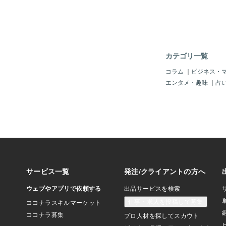
ます。この問題ではが
この分数表記、実は小
と、１÷６＝０．１６
６６６６６６６６・・
切れません。そのため
利です。実は、分数は
カテゴリ一覧
ことのできないすべて
ることができます。②0
コラム
｜
ビジネス・
ましょう ここで、0.
エンタメ・趣味
｜
占
くつを掛けたらよいか
は、小数でいくつを掛
えます。０．１２３＝□
何がはいるでしょうか？
１２３にするために、
動かしたかを考えます
すなわち３回右に動か
す。では、その分の小
ばいいので、１に対し
左に動かした０．００
のです。０．１２３＝
１２３＝ １ ×０．
０．００１×１２３で