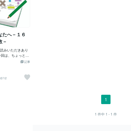
なたへ－１６
数－
読みいただきあり
今回は、ちょっと数
な人も多い、分数
記事
す。１．例題 ２．
、解説を読む必要は
を使って問題演習を
02/12
説 小学校３年生で習
分数とはそもそも
り算を示します。
分けます。１人あ
1
えますか？ という
：割られる数６
。そして、分子に
1
件中
1 - 1
件
数をおいて、分数
リシャの数学者た
ったといわれてい