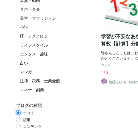
写真・動画
音声・音楽
美容・ファッション
小説
学習が不安なあ
IT・テクノロジー
算数【計算】分
ライフスタイル
皆さんこんにちは。お
エンタメ・趣味
がとうございます。 
占い
学からの寄り道。苦手
コラム
の計算について考えま
マンガ
3
解答 全問正解の人は
法律・税務・士業全般
ありません。 問題集
西藤SANA
2026/
しましょう。 ３．解
マネー・副業
い始める分数。では、
何か？分数は、数の割
①１枚のピザを６人で
ブログの種類
たり何枚のピザをもら
すべて
設問では、１枚のピザ
人：割る数となります
記事
割られる数分母に割る
コンテンツ
を表現します。古代ギ
ちはこぞって分数を使