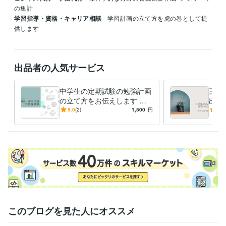
の集計
学習指導・資格・キャリア相談
学習計画の立て方を虎の巻として提
供します
出品者の人気サービス
中学生の定期試験の勉強計画
三重
の立て方をお伝えします な
出題
りたい自分を目指して計画的
英語
5.0
(2)
1,500
円
4.0
に乗り切ろう
文を
このブログを見た人にオススメ