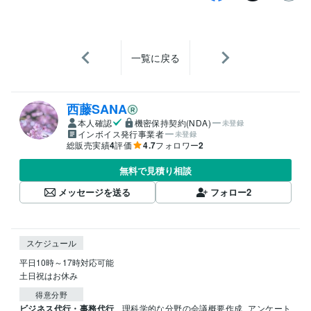
一覧に戻る
西藤SANA
本人確認
機密保持契約(NDA)
未登録
インボイス発行事業者
未登録
総販売実績
4
評価
4.7
フォロワー
2
無料で見積り相談
メッセージを送る
フォロー
2
スケジュール
平日10時～17時対応可能

土日祝はお休み
得意分野
ビジネス代行・事務代行
理科学的な分野の会議概要作成
アンケート