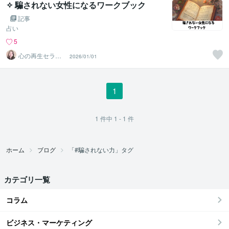
✧ 騙されない女性になるワークブック
記事
占い
5
心の再生セラピ
2026/01/01
スト YASUKO
1
1
件中
1 - 1
件
ホーム
ブログ
「#騙されない力」タグ
カテゴリ一覧
コラム
ビジネス・マーケティング