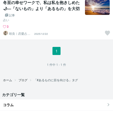
冬至の幸せワークで、私は私を抱きしめた
🌙―「ないもの」より「あるもの」を大切
にする2026年へ―
記事
占い
3
咲良｜恋愛占い
2025/12/22
心導師
1
1
件中
1 - 1
件
ホーム
ブログ
「#あるものに目を向ける」タグ
カテゴリ一覧
コラム