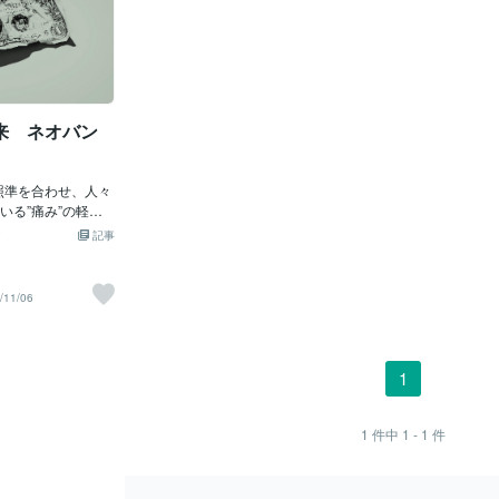
来 ネオバン
照準を合わせ、人々
いる”痛み”の軽減
は力を入れてい
記事
延しているコロナ
経済的に窮地に立
やりくりに追われ
/11/06
グ自体は大手銀行
やり方で稼ごうと
な所に差異がある
全てデジタル化され
1
器1つで全てのサー
取る事が出来る。
には給料の支払小
1
件中
1 - 1
件
また、当座貯金の
とが多く、50～10
座の残高を超えて小