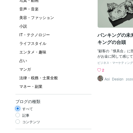
写真・動画
音声・音楽
美容・ファッション
小説
バンキングの未
IT・テクノロジー
キングの台頭
ライフスタイル
”顧客の「懐具合」に
エンタメ・趣味
がお金に関して感じて
占い
に「ネオバンキング」
ビジネス・マーケティング
る。特に、世界中に蔓
マンガ
2
により多くの人々が、
法律・税務・士業全般
たされ家庭では家計の
Aoi_Design
2020
ている。ネオバンキン
マネー・副業
が普通しているような
している。では、どん
のだろうか。1つには
ブログの種類
ている点。モバイル機
すべて
ビス提供を顧客が受け
他には、給料日前々日
記事
切手を現金化出来る。
コンテンツ
手数料は無料であるこ
0ドルくらいまでは口