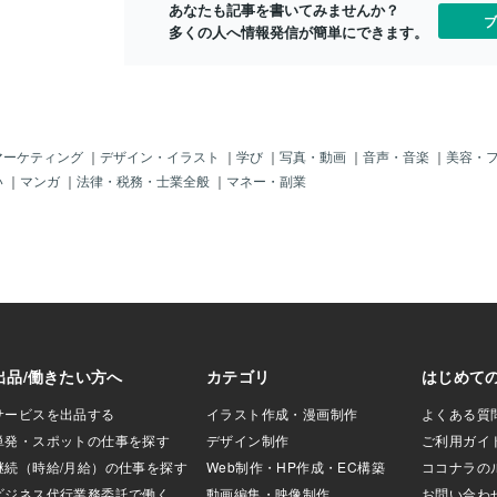
あなたも記事を書いてみませんか？
を使っても手数料
ブ
多くの人へ情報発信が簡単にできます。
料の支払小切手か
貯金口座に回して
る。現在、世界各
英国では再びロッ
休業と外出制限が掛
きが見えない不透
融業界だけではな
マーケティング
｜
デザイン・イラスト
｜
学び
｜
写真・動画
｜
音声・音楽
｜
美容・
ス展開が始まって
い
｜
マンガ
｜
法律・税務・士業全般
｜
マネー・副業
コロナ感染率がピ
は、各企業「在宅
が勧められた。こ
題は「子育てと介
る様になり、出社
っては、非常に頭
。そして大多数の
なると起きるであ
に目が向き、踏み
かった。それが20
企業在宅勤務が出来
と切り替えていっ
って新たなサービ