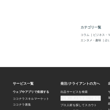
切手やデビットカード
が取られない。更に給
ら数ドルを自動で普通
くれるネオバンクもあ
地でコロナが蔓延し、
クダウンとなり4週間
カテゴリ一覧
かっている。この先行
明な社会において、金
コラム
｜
ビジネス・
く各業界新たなサービ
エンタメ・趣味
｜
占
いる。日本においても
ークに迎えていた時期
勤務」「在宅ワーク」
れから日本が抱える課
護」の両立が求められ
が必須である家族にと
を抱える問題であった
社員が「在宅勤務」と
ろう「課題」にばかり
出せずにいた企業も多
20年4月以降から各
る人々は、自宅勤務へ
た。今回のコロナによ
ス体系が台頭し