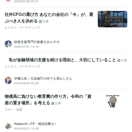
2026/07/09 00:37
社外CFOの選び方 あなたの会社の「今」が、選
ぶべき人を決める
記事
ビジネス・マーケティング
財務支援専門行政書士みらサポ
2026/07/01 14:10
私が金融領域の支援を続ける理由と、大切にしていること
記事
ビジネス・マーケティング
伊藤公祐｜元金融庁の何でも屋おじさん
2026/06/03 02:36
物価高に負けない教育費の作り方。令和の「資
産の置き場所」を考える
記事
マネー・副業
Kobacchi（FP・相続診断士）
2026/05/21 14:55