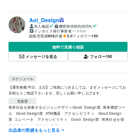
Aoi_Design
本人確認
機密保持契約(NDA)
インボイス発行事業者
未登録
総販売実績
606
評価
5.0
フォロワー
100
無料で見積り相談
メッセージを送る
フォロー
100
スケジュール
【通常稼働:平日、土日】ご依頼につきましては、まずメッセージにてお
見積もりご相談下さいませ。宜しくお願い申し上げます。
受賞歴
将来社会を探索するビジョンデザインGood  Design賞
将来構想ツー
ル　Good Design賞
ATM機器　アクセシビリティ　Good Design
賞
エレベータ　アクセシビリティ　Good  Design賞
将来社会を探
索するビジョンデザイン IF賞
出品者の実績をもっと見る