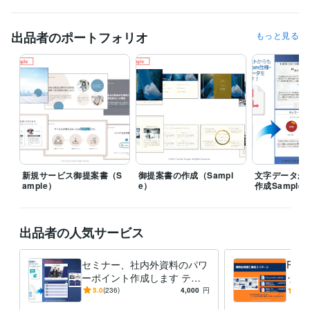
ビジネス・クリエイティブツール
PowerPoint:20年
Word:20年
Adobe Illustrator:3年
Canva:2年
Excel:20年
出品者のポートフォリオ
もっと見る
得意分野
デザイン制作
PPT資料のブラッシュアップ
社内外向け講義用資料
講演会資料
事業企画書
企業紹介
製品PR資料
製品紹介
研修用資料
企業イベント紹介資料
事業報告書
社内外説明資料
新規サービス御提案書（S
御提案書の作成（Sampl
文字データから
ample）
e）
作成Sample
出品者の人気サービス
セミナー、社内外資料のパワ
PP
ーポイント作成します テキ
ッシ
ストをセミナー、社内外向け
少な
5.0
(236)
4,000
円
5.0
資料に致します！
がい