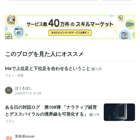
このブログを見た人にオススメ
Irisで上位足と下位足を合わせるということ
記事
マネー・副業
ほうきぼし
2026/07/13 07:59
ある日の対話ログ 第109弾 「ナラティブ経営
とデススパイラルの境界線を可視化する」
記事
コラム
骨格屋ossan