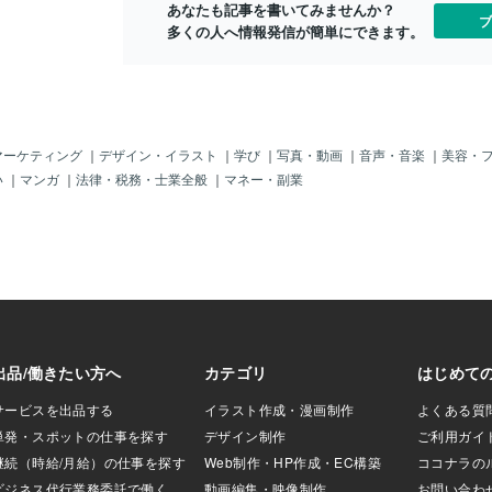
あなたも記事を書いてみませんか？
とから始めるHSP
ブ
多くの人へ情報発信が簡単にできます。
す”ほうが効果的で
を避ける・苦手な
める・仕事で完璧
集をしすぎないこ
りません。自分の特
整」しているだけ
負荷を低くするこ
マーケティング
｜
デザイン・イラスト
｜
学び
｜
写真・動画
｜
音声・音楽
｜
美容・
アとされています。
い
｜
マンガ
｜
法律・税務・士業全般
｜
マネー・副業
は自然と発揮され
を引くと驚くほど
感力が高いため、他
が混ざりやすい傾
こそ必要なの
ウンダリー）”。・
やめる・頼まれご
ない・「今は無
・疲れたら早めに
界線が、「自分ら
係の疲れを大幅に
引くことは冷たい
と相手を大切