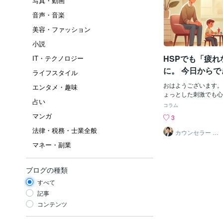
写真・動画
音声・音楽
美容・ファッション
小説
HSPでも「疲れ
IT・テクノロジー
に。 今日から
ライフスタイル
き方のコツ
おはようございます。
エンタメ・趣味
ょっとした刺激でも心
占い
ですよね。HSPの方
コラム
きられるヒントを、今
マンガ
3
した。１ HSPの「
法律・税務・士業全般
ではないHSP（Highly Se
カウンセラー ゆ
うすけ
n）は、刺激に敏感で
マネー・副業
イプの人のことです。
「気にしすぎ」ではあ
に“脳の仕組み”がそ
ブログの種類
人の気持ちに敏感で、
すべて
づき、丁寧に物事と向
本来、とても価値のあ
記事
だ、刺激を受け取りす
コンテンツ
に疲れてしまう。その
がラクに生きるポイン