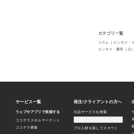
「刺激量を減らす」こ
は“頑張る”より“減ら
す。・音のあるカフェ
人との距離を少しゆる
を目指さない・情報収
れらは“逃げ”ではあ
カテゴリ一覧
性に合わせて「環境調
です。心理学でも、“
コラム
｜
ビジネス・
と”は重要なセルフケ
エンタメ・趣味
｜
占
刺激を減らせば、能力
ます。３ 「境界線」
ラクになるHSPは共
人の感情と自分の感情
向があります。だから
が、“心の境界線（バ
相手の機嫌を取るのを
とをその場で引き受け
理」と言う練習をする
帰るこうした小さな境
しさ」を守り、人間関
減らします。境界線を
ことではなく、“自分