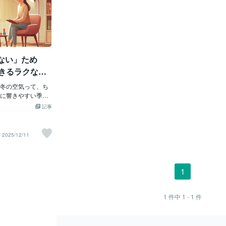
ない」ため
できるラクな生
冬の空気って、ち
に響きやすい季節
が少しでも気楽に生
記事
日はまとめてみま
疲れやすさ」は欠点
nsitive Perso
2025/12/11
、情報処理が深いタ
決して「弱い」
りません。科学的
うなっているだけ。
1
小さな違和感に気
き合える。これは
る特性です。た
1
件中
1 - 1
件
ぎると、心がすぐ
「疲れ」対策こそ
トです。２ まず