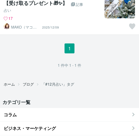
【受け取るプレゼント🎁✨】
記事
占い
17
MAKO（マコ）
2025/12/09
占い♡心寄り添
うヒーラー
1
1
件中
1 - 1
件
ホーム
ブログ
「#12月占い」タグ
カテゴリ一覧
コラム
ビジネス・マーケティング