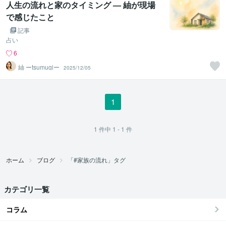
人生の流れと家のタイミング — 紬が現場
で感じたこと
記事
占い
6
紬 ーtsumugiー
2025/12/05
1
1
件中
1 - 1
件
ホーム
ブログ
「#家族の流れ」タグ
カテゴリ一覧
コラム