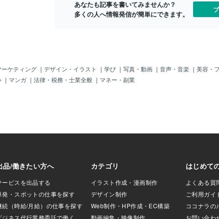
あなたも記事を書いてみませんか？
」柔らかい声なの
ブ
多くの人へ情報発信が簡単にできます。
真の言葉は、優し
の奥に隠していた
しまう。「お前
…… 息止めてる
が震えた。悠真は
ふりをしながら、
。「もし…… 誰
マーケティング
｜
デザイン・イラスト
｜
学び
｜
写真・動画
｜
音声・音楽
｜
美容・
ら、 言ってほし
い
｜
マンガ
｜
法律・税務・士業全般
｜
マネー・副業
はかすれた声で言
てるとかじゃない。
き…… 少しだ
って」言葉にした
れた。長い間しま
自分でも驚くほど
たように目を瞬い
の前に手を置い
「話したくなかっ
いい。 で
えてたなら、 俺
熱くなる。（言わ
…言ってほしいっ
われたの初め