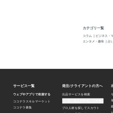
何もないよ」「嘘だろ
に、逃げ道がない。悠
いのにまっすぐで、凪
ものをそっと照らして
さ、大きい声がすると
みたいになる」凪の手
カテゴリ一覧
その震えに気づかない
ゆっくり続きを言った
コラム
｜
ビジネス・
かに何か言われてるな
エンタメ・趣味
｜
占
い」「違う……の」凪
う。「誰かに言われ
ただ…… 中学のと
け…… 怖いことがあ
瞬間、胸が締め付けら
い続けていた場所が、
痛んだ。悠真は、驚い
たあと、ゆっくりと凪
た。触れない距離で。
たら、 無理しなくて
も…… 凪が一人で抱
は知りたい」凪の喉が
なくていい。 でも…
て、 こんなふうに言