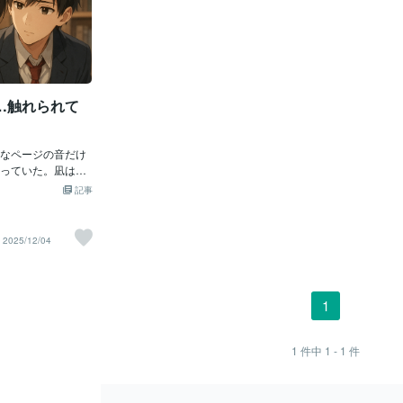
…触れられて
なページの音だけ
っていた。凪は本
下げていた。読み
記事
字はほとんど入っ
、悠真、気づいて
が一瞬、肩を強く
2025/12/04
メイトが後ろで大
反射的に凪が身を
けが、そのわずか
た。そして今。本
1
線が、ずっと凪の
のがわかる。
ばれた。凪は顔を
1
件中
1 - 1
件
ひとつ近づけてい
あった？」凪は胸
を感じた。「……