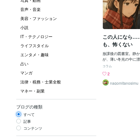
写真・動画
音声・音楽
美容・ファッション
小説
この人になら…
IT・テクノロジー
も、怖くない
ライフスタイル
放課後の図書室。静か
エンタメ・趣味
が、薄い冬光の中に漂
占い
を開いたまま、視線を
コラム
進めているようで、文
マンガ
2
ていない。（……今日
法律・税務・士業全般
たな）数学の時間。凪
nagomitanosimu
震わせたこと。クラス
マネー・副業
きな声を出した瞬間、
すくめたこと。悠真だ
な表情の変化に気づい
ブログの種類
棚の陰にいる悠真の視
すべて
横顔に寄り添っている
「凪」そっと名前が呼
記事
上げると、悠真が席を
コンテンツ
た。「今日さ……何か
の奥がきゅっと縮む音