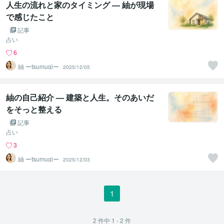
人生の流れと家のタイミング — 紬が現場
で感じたこと
記事
占い
6
紬 ーtsumugiー
2025/12/05
紬の自己紹介 — 建築と人生。そのあいだ
をそっと整える
記事
占い
3
紬 ーtsumugiー
2025/12/03
1
2
件中
1 - 2
件