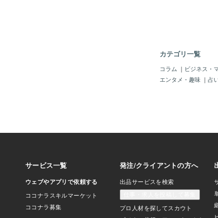
地良い”と感じる人は
上がるでしょう。波動
るのではあなたの目の
明らかに変わってきま
話をしたり遊びに行っ
ご自分の心に聞いてみ
カテゴリ一覧
の心は居心地がいいの
の？”その後に、心に
コラム
｜
ビジネス・
なたの心からの返事で
エンタメ・趣味
｜
占
てしまうと、自分の心
いってしまいます。あ
ッセージを大切にして
❤あなたの周りにいる
ですか？あなたの前に
事は”あなたがその人
いる”という事になり
ぶ”というように同じ
た人が周りに集まりま
みてください！いつも
るだけで元気をもらえ
ね！そのような人と一
を上げてもらえるんで
前にい