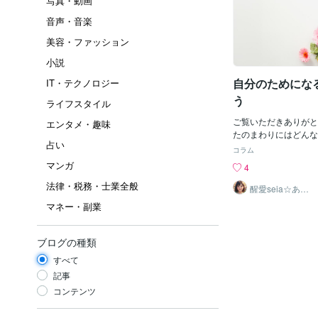
写真・動画
音声・音楽
美容・ファッション
小説
自分のためにな
IT・テクノロジー
う
ライフスタイル
ご覧いただきありがと
エンタメ・趣味
たのまわりにはどんな
占い
族、友達、パートナー
コラム
近所の知り合いなどい
マンガ
4
ではないでしょうか。
法律・税務・士業全般
人と付き合う”とはど
醒愛seia☆あな
たの心に寄り添
利害関係や損得ではあ
マネー・副業
います☆
にとって一緒にいて心
す🌷それは、あなた
事です。自慢話ばかり
ブログの種類
ていると”なんか嫌だ
すべて
るし、それが心地良い
す。”なんか嫌だな”
記事
ばかりする人と一緒に
コンテンツ
な気持ちをずっと感じ
の人の波動は下がりま