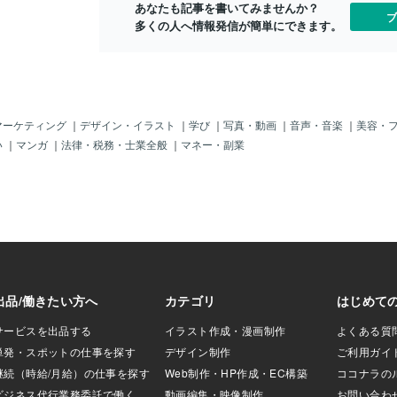
あなたも記事を書いてみませんか？
一緒にいると波動が
ブ
多くの人へ情報発信が簡単にできます。
が上がるのと下が
前に起こる現実は
す。誰かと会って
たりする時はぜひ
てください！”今私
？居心地が悪い
浮かんできた事があ
マーケティング
｜
デザイン・イラスト
｜
学び
｜
写真・動画
｜
音声・音楽
｜
美容・
す！それを無視し
い
｜
マンガ
｜
法律・税務・士業全般
｜
マネー・副業
とどんどんズレて
なたの心からのメ
あげてくださいね
人たちはどんな人
現れているという
と同じ波動を持って
ます。”類は友を呼
雰囲気や波動を持っ
す。そこで考えて
明るくて一緒にい
る人っていますよ
緒にいると、波動
す⭐️あなたの目の