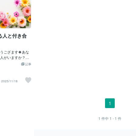
る人と付き合
うござます🍀あな
人がいますか？家
、同僚や上司、ご
記事
ろんな方がいるの
”自分のためになる
ういう事かというと
2025/11/18
りません。”あなた
地いいかどうか”で
の心しかわからない
してくる人と話し
1
な”と感じる人もい
と感じる人もいま
と感じる人は自慢話
1
件中
1 - 1
件
いるとネガティブ
る事になるのでそ
す。逆にそれが”心