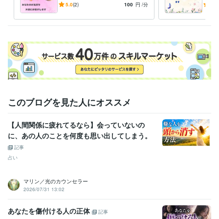
気持ちを誰かに聞いてほしい
良い
5.0
(2)
100
円
/分
5.0
☆あなたの気持ち受け止めま
らこ
す
このブログを見た人にオススメ
【人間関係に疲れてるなら】会っていないの
に、あの人のことを何度も思い出してしまう。
記事
占い
マリン／光のカウンセラー
2026/07/31 13:02
あなたを傷付ける人の正体
記事