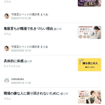
コラム
守護霊とペットの通訳者 まりあ
2026/07/10 01:26
毒親育ちが職場で生きづらい理由
記事
コラム
守護霊とペットの通訳者 まりあ
2026/06/29 10:15
具体的に体感
記事
ライフスタイル
nokkakoko
2026/06/18 11:45
職場の嫌な人に振り回されないために
記事
コラム