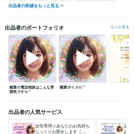
出品者の実績をもっと見る
資格・検定
看護師
取得年 : 2001年
出品者のポートフォリオ
もっと見る
得意分野
悩み相談・カウンセリング
ご相談者様の心に寄り添います
学歴
看護専門学校
1998年3月 ~ 2001年2月
語学力
英語
日常会話レベル
醒愛の電話相談はこんな雰
醒愛ボイス✩.*˚
囲気です✩.*˚
出品者の人気サービス
女性専用☆あなたのお気持ち
あな
じっくりお聞きします この
あな