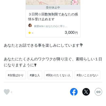
受付休止中
３日間☆回数無制限であなたの感
情を受け止めます
醒愛seia☆あなたの心に寄り添います☆
3,000
-
円
あなたとお話できる事を楽しみにしています💐
あなたにたくさんのワクワクが降り注ぐ、素晴らしい１日
になりますように❣️
#自慢ばかり
#嫌な人
#関わりたくない人
#良いことがない
4