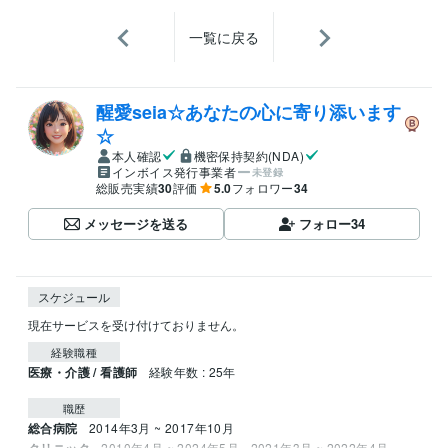
一覧に戻る
醒愛seia☆あなたの心に寄り添います
☆
本人確認
機密保持契約(NDA)
インボイス発行事業者
未登録
総販売実績
30
評価
5.0
フォロワー
34
メッセージを送る
フォロー
34
スケジュール
現在サービスを受け付けておりません。
経験職種
医療・介護 / 看護師
経験年数 : 25年
職歴
総合病院
2014年3月 ~ 2017年10月
クリニック
2010年4月 ~ 2024年5月
2021年3月 ~ 2022年4月