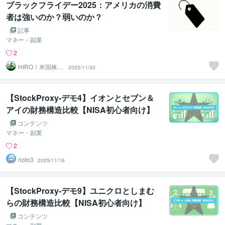
ブラックフライデー2025：アメリカの消費
者は強いのか？弱いのか？
記事
マネー・副業
2
HIRO｜米国株×
2025/11/30
兼業トレーダー
【StockProxy-デモ4】イオンとセブン＆
アイの財務構造比較【NISA初心者向け】
コンテンツ
マネー・副業
2
rioto3
2025/11/16
【StockProxy-デモ9】ユニクロとしまむ
らの財務構造比較【NISA初心者向け】
コンテンツ