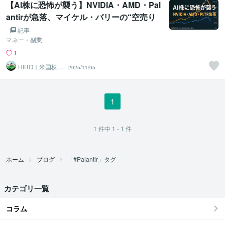
【AI株に恐怖が襲う】NVIDIA・AMD・Pal
antirが急落、マイケル・バリーの“空売り
宣言”が市場に衝撃
記事
マネー・副業
1
HIRO｜米国株×
2025/11/05
兼業トレーダー
1
1
件中
1 - 1
件
ホーム
ブログ
「#Palantir」タグ
カテゴリ一覧
コラム