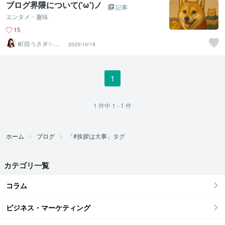
ブログ界隈について('ω')ノ
記事
エンタメ・趣味
15
町田うさぎ✨閃
2025/10/19
光の幸せ届け人
♡怪談師⛩️
1
1
件中
1 - 1
件
ホーム
ブログ
「#挨拶は大事」タグ
カテゴリ一覧
コラム
ビジネス・マーケティング