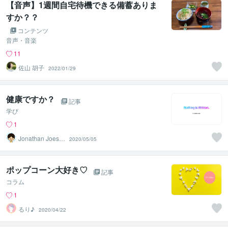
【音声】1週間自宅待機できる備蓄ありま
すか？？
コンテンツ
音声・音楽
11
佐山 胡子
2022/01/29
健康ですか？
記事
学び
1
Jonathan Joeste
2020/05/05
r
ポップコーン大好き♡
記事
コラム
1
るり♪
2020/04/22