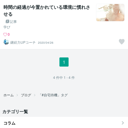
時間の経過が今置かれている環境に慣れさ
せる
記事
学び
0
継続力UPコーチ
2020/04/26
1
4
件中
1 - 4
件
ホーム
ブログ
「#自宅待機」タグ
カテゴリ一覧
コラム