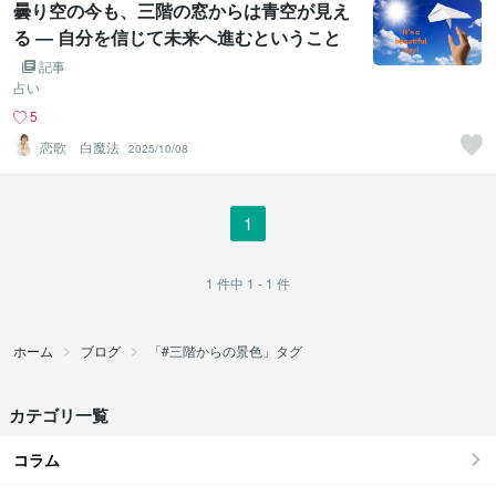
曇り空の今も、三階の窓からは青空が見え
る ― 自分を信じて未来へ進むということ
記事
占い
5
恋歌 白魔法
2025/10/08
1
1
件中
1 - 1
件
ホーム
ブログ
「#三階からの景色」タグ
カテゴリ一覧
コラム