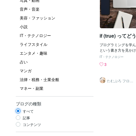
写真・動画
音声・音楽
美容・ファッション
小説
if (true) っ
IT・テクノロジー
ライフスタイル
プログラミングを学んでいる
という書き方を見かけ
エンタメ・趣味
す。普段の if 文は
IT・テクノロジー
ときだけ実行する」と
占い
3
が、if (true) は
マンガ
しょうか？if 文の基本
ら」という条件分岐の
法律・税務・士業全般
たむぷろ フロン
ば「もし時間が昼なら 
トエンジニア
マネー・副業
「それ以外なら '夜'
た判断をプログラムに書
は？true はプログ
ブログの種類
（正しい）」を表す値
「偽」を表すのが fals
すべて
ue を書くと、それ
記事
断されます。if (true) 
コンテンツ
e) と書いた場合、そ
つので、if の中身は