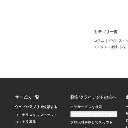
逆に言えば else 
ることは一度もありま
ず実行する if 文」
す。実際に使われる場
は、if (true) が
はほとんどありません
カテゴリ一覧
のような目的で使われ
換える前の 仮置き特
コラム
｜
ビジネス・
実行させたいテストデ
エンタメ・趣味
｜
占
を簡単にしたいときまとめi
対に実行される条件分
意味を持つ書き方では
に真」と評価されるの
流れを試したいときな
普段はあまり見かけま
ときは「これは必ず実
だな」と理解すれば大