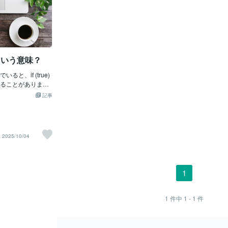
てどういう意味？
と、if (true)
ることがありま
「ある条件が成り立つ
記事
いう使い方です
一体どんな意味を持つので
if 文は「もし〜な
仕組みです。例え
2025/10/04
'昼' と表示する」
 と表示する」といっ
けます。true と
ラミングにおける「真
1
です。反対に
e です。条件式に tr
は必ず「正しい」と判
1
件中
1 - 1
件
の意味つまり if (tru
の条件は必ず成り立
必ず実行されます。