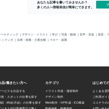
に書いた処理が実行され
あなたも記事を書いてみませんか？
ブ
せん。これは「必
多くの人へ情報発信が簡単にできます。
と同じ意味になりま
面実際の開発で
本番コードに登場すること
。多くの場合は次
ます。条件を書き
定の処理を 強制的に
マーケティング
｜
デザイン・イラスト
｜
学び
｜
写真・動画
｜
音声・音楽
｜
美容・
バッグ中に条件式
い
｜
マンガ
｜
法律・税務・士業全般
｜
マネー・副業
f (true) は「絶
岐」です。特別な
なく、単純に「常
で、プログラムの
どに使われます。
せんが、出会った
行される部分なん
丈夫です。