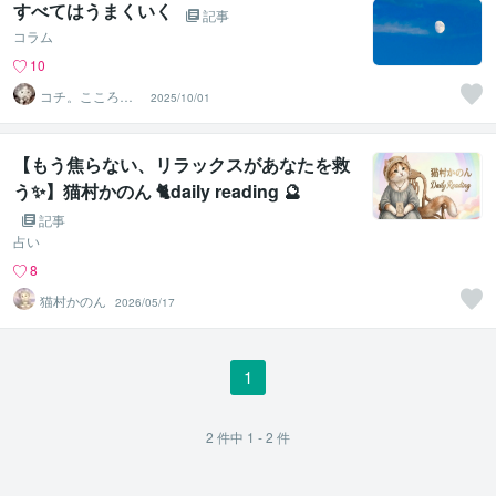
すべてはうまくいく
記事
コラム
10
コチ。こころの
2025/10/01
庭
【もう焦らない、リラックスがあなたを救
う✨】猫村かのん 🐈daily reading 🔮
記事
占い
8
猫村かのん
2026/05/17
1
2
件中
1 - 2
件