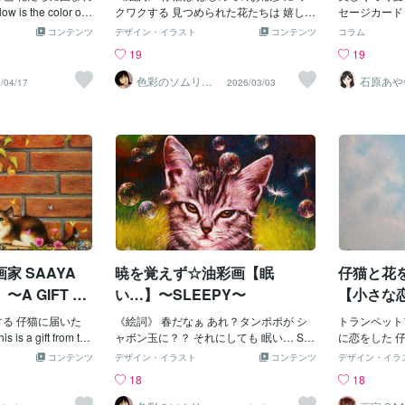
ているみたい
s the color of h
クワクする 見つめられた花たちは 嬉しく
セージカード
が😤 かわい
by flowers, the kitt
て 光となって 春に咲く When a kitten l
をくすぐるの
コンテンツ
デザイン・イラスト
コンテンツ
コラム
かくなってきて
ay.作品画像【幸せ日和】
ooks with curiosity, lights is blooming one
や文具店で見
19
19
さんの緑🌿
品中https://c
after another.作品画像【光咲く】はコン
しまう“とき
ね✨ ⬆️公
_market/pictures/c
テンツマーケットへ出品中https://coconal
お気に入りは
色彩のソムリエ
石原あや
/04/17
2026/03/03
換に少しお散
（画家）
寄り添う
gfhqr85o2◎猫好きの
a.com/contents_market/pictures/cmmaqji
天使が描かれ
草花🌸🌿が
の御依頼はこちら
5z0gntak0h6jshfn9q◎あなたの愛猫ちゃ
上）。やるこ
合い頂き あり
んを主役に描く絵画の御依頼はこちらか
葉を書いて部
m ななみ❤️
ら
分が上がりま
い～♪」と喜
ひとつは、花
名刺サイズで
ントに添える
出してくれま
よし、誰かへ
し。 こうい
家 SAAYA
暁を覚えず☆油彩画【眠
仔猫と花を
心に彩りを与
A GIFT FR
い…】〜SLEEPY〜
【小さな
〜
LODY〜
する 仔猫に届いた
《絵詞》 春だなぁ あれ？タンポポが シ
トランペット
 a gift from the
ャボン玉に？？ それにしても 眠い… Spri
に恋をした 仔猫の物
ying early summer.作
ng has cme...and...I am sleepy.作品画像
a kitten who f
コンテンツ
デザイン・イラスト
コンテンツ
デザイン・イラ
】はコンテンツマ
【眠い…】はコンテンツマーケットへ出
yed by Tru
18
18
coconala.com/co
品中https://coconala.com/contents_mark
な恋のメロデ
res/cmpqv3ny305qv8
et/pictures/cmoa7qfc9041p9v0ghg73ux9
トへ出品https:/