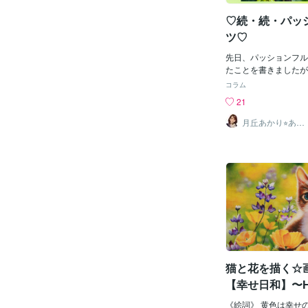
いる人。羨ましい限り
日、息子の高校の卒業
♡続・続・パッ
に参列するにあたり。
ツ♡
の自分の性質を鑑みて
と身支度出来るように
先日、パッションフル
りました。卒業式用の
たことを書きましたが
に中身も揃えて。あ、
きました！この花は、
コラム
うだ、花を出さなきゃ
計草）」とも呼ばれて
21
のは、アレです。入学
見てみると、針や文字
レモニーで胸元に添え
部分があって本当に時
月丘あかり⭐︎あな
ュ」。「確かあの引き
たの心の救急箱
ているんです。自然が
わね」からの・・ここ
えないほど繊細で何度
う定位置にモノがなか
ぁ」と見入ってしまい
わかりますか？うーん
日見ていると変化はほ
さんの初めての入園式
も、その小さな変化が
ざ知らず。高校生の参
朝こんなにきれいな花
んざ、おそらく誰も見
んですね♪毎日見てい
モニー的な装いをする
輪の花がいつも以上に
薄れ、確認するのは「
た。あと、いくつ花が
イズアウトしていない
♪ 全
の確認では遅いです※
り添います⬇
っか？？でもなあ。こ
猫と花を描く☆画
復でしっかり寄り添い
【幸せ日和】〜HA
Y〜
《絵詞》 黄色は幸せ