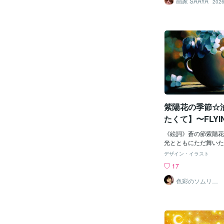
画家 SAAYA
2026
50hgp75d21r◎
絵画世界の御依頼はこ
紫陽花の季節☆
たくて】〜FLYIN
GEAS〜
《絵詞》蒼の節紫陽花
光とともにただ舞いたくて
re eager to float wi
デザイン・イラスト
のある花の絵の御依頼
17
色彩のソムリエ
（画家）