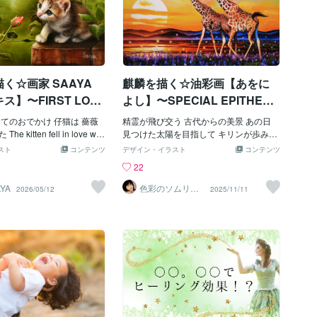
く☆画家 SAAYA
麒麟を描く☆油彩画【あをに
ス】〜FIRST LOV
よし】〜SPECIAL EPITHE
T〜
めてのおでかけ 仔猫は 薔薇
精霊が飛び交う 古代からの美景 あの日
 kitten fell in love with
見つけた太陽を目指して キリンが歩み続
d on first outing.作品画像【き
ける 遥かなる空へと昇る太陽は いつの時
スト
コンテンツ
デザイン・イラスト
コンテンツ
コンテンツマーケットへ出
代にも仰ぐに良し A beautiful spectacle i
22
conala.com/contents_mark
s in old memory. 作品画像【あをによし】
cmp14mpsd030ddd0hxua4flx
はコンテンツマーケットへ出品中https://c
YA
色彩のソムリエ
2026/05/12
2025/11/11
（画家）
んとお花を組み合わせた絵画
oconala.com/contents_market/pictures/c
ょうか？
mhs5pehr036e6d0hatlpovsy◎物語を感
じる幻想的絵画の御依頼はこちらから