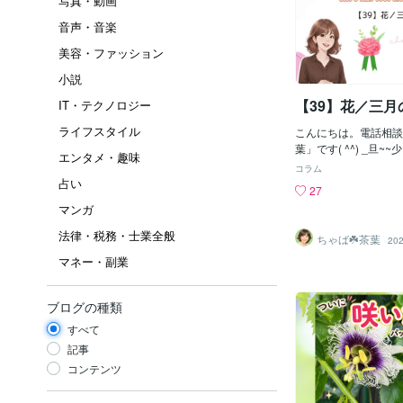
写真・動画
音声・音楽
美容・ファッション
小説
【39】花／三月
IT・テクノロジー
ライフスタイル
こんにちは。電話相談
葉」です( ^^) _旦
エンタメ・趣味
しますが、皆様いかが
コラム
か？私はある面では非
占い
27
カという言葉がつくほ
マンガ
細で几帳面・神経質な
ば文章。このブログ書
法律・税務・士業全般
ちゃば☘️茶葉
202
までどれだけ時間かか
マネー・副業
字脱字・不自然な言い
拗にチェックします。
たあともコッソリ修正
ブログの種類
す。そして人には向き
で。ある面では・・・
すべて
な事は言わない方がい
記事
んが・・・「片付け」
コンテンツ
をするように、取り出
置に戻せる人。手が無