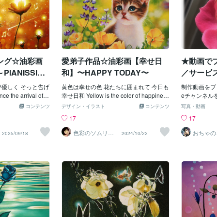
思いました♪
表情や温かい
は、とても惹
る前に「文字
数人の方にお
「とても難し
としてるね」
ング☆油彩画
愛弟子作品☆油彩画【幸せ日
★動画で
た。その時に
IANISSIMO
和】〜HAPPY TODAY〜
／サービ
ね」と一歩下
てみたいんだ
が優しく そっと告げ
黄色は幸せの色 花たちに囲まれて 今日も
制作動画をブロ
か。そこから
e the arrival of a
幸せ日和 Yellow is the color of happines
eチャンネル
のだと思いま
tle pianissimo.作品
s...Surrounded by flowers, the kitten is ha
イング・プレ
コンテンツ
デザイン・イラスト
コンテンツ
写真・動画
いのか分から
コンテンツマーケ
ppy today.
求力としての
17
17
した。「交換
ala.com/contents
グ・プレゼン
ど少しずつ、
pw3erp01tkal0hepc
ージやランデ
色彩のソムリエ
おちゃの
2025/09/18
2024/10/22
ビスに近づい
（画家）
茶乃子祭
物画の御依頼はこち
力向上のため
と、心が疲れ
考えています
前を通るとふ
を描画して惹
ありました。
ホームページ
てみたいと思
の価値を高め
始めてみまし
います。 前
グの発信は、
ます。宜しか
多分、慣れる
ドローイング
す。笑でも、
花を／動画編
の声もいただ