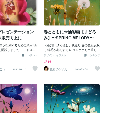
遊助さんのように、優しい
た。 「こういうのが好き」を ブログでた
空気感を持っている方に私
くさん発信してみたいです。 ココナラで
かれます。ココナラを始め
は あなたの優しい笑顔を引き出せるよう
で癒しを広めてみたい」と
な 活動を続けていきたいです。 ワクワク
話したことがありました。
すること、たくさん見つけて 素敵な春に
そうなことに、挑戦しよう
しましょうね。 （お知らせ） ①「花言
と言われたこともありまし
葉」新出品セール中1000円→500円（先
プレゼンテーション
春とともに☆油彩画【まどろ
、「やっぱり、そうだよ
着10名様❀）素敵な7名様からお申込みと
ス販売向上に
み】〜SPRING MELODY〜
がるのか。「でも、挑戦し
1名様にご予約いただきました。 あと2名
よね」と一歩前に出るの
様の限定価格です。②交換日記（少しだ
グ投稿するためにYouTub
《絵詞》 淡く優しい風薫り 春の色も息吹
は、自分次第になってくる
けリニューアル❀）１，『おはよう』
を開設しました。 ・ドロー
く 綿毛が心くすぐり タンポポも土筆も
す。私も、どう広めたらい
『おやすみ』の選択式→時間指定なしに
ゼン動画／HP、LPでの訴
まどろむ Spring has come...My favorite
コンテンツ
デザイン・イラスト
コンテンツ
ず、最初は手探りで始めま
なりました。２，交換日記が終わったあ
描画サンプルドローイン
melody is back.作品画像【まどろみ】は
16
日記」「ファンレター」な
とにあなたにぴったりの『花言葉』を1つ
動画については、 ホームペ
コンテンツマーケットへ出品中https://coc
自分の思い描いてきたサー
プレゼント中です♪（「3日間のまったり
ィングページなどで、訴求
onala.com/contents_market/pictures/cmn
こ（御
色彩のソムリエ
2023/08/10
2026/04/10
てきたように思います。あ
交換日記」限定❀）③ファンレター
々）
（画家）
の方策として良いのではと
t0pepj07839s0h5t4zmamn◎想い出の風
ているときにお花屋さんの
（「交換日記」のリピ様限定）4月下旬頃
。 商品やサービスでの画像
景や大好きな花の絵のご依頼はこちらか
わっと心が軽くなる感覚が
にリニューアル予定です。 最後までお読
きつけるといったことで、
ら
お花でも、癒しをお届けし
みいただきありがとうございました。 今
やランディングページなど
い「花言葉」のサービスも
日も、明日も 笑顔で過ごせますように❀
ることができるのではと思
た。サービスの出品、ブロ
にも同様の動画を投稿してい
未だにとても緊張します。
ったらどうぞご覧下さい。
ことはないように思いま
／ひび割れのガラスに目と
ご購入者様から温かい応援
集カバー画像用に薔薇を撮
き何かに挑戦しようとする