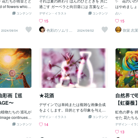
ン 花たちが雨音とと
それは夏の終わり ほんのひとときを 共に
✨ 花のいの
 flowers which
過ごす ガーベラと向日葵には 言葉などい
はやめまし
eard.
らない It's being trusted so between the s
コンテンツ
デザイン・イラスト
コンテンツ
占い
unflower and the gerbera that no words n
15
15
eeded.完成度75%段階完成度50%段階
色彩のソムリエ
弥栄 志
2024/09/04
2024/09/02
（画家）
油彩画【巡
★花酒
自然界で
AGE〜
【虹薔薇】
デザインでは単純または複雑な画像合成
ES〜
をよくします。目的とする印象を与える
動植物たちの 巡礼が
虹色の夢を 
ために、現実の枠を飛び越えて非現実的
rimage continues in
デザイン・イラスト
コンテンツ
せた 花たち
なビジュアライゼーションをします。／
e animals and plant
る さぁ僕た
14
コンテンツ
デザイン・イラ
いろいろデザイン／花酒／合成デザイン
 to New Earth.◎既存
がりの自然界
13
浮彫りデザイン／写真や画像を浮彫り表
提供はこちらから
wish of rainb
現したデザインフィロデンドロン／花言