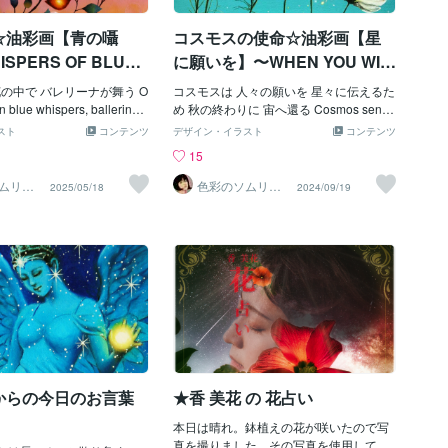
スに物があたりひび割れの
ないと実感することも多いで
強風にはご注意！Yukopi
なたのことを
☆油彩画【青の囁
コスモスの使命☆油彩画【星
ルバック／歌愛 ユキそれで
SPERS OF BLUE
に願いを】〜WHEN YOU WIS
H UPON A STAR〜
の中で バレリーナが舞う O
コスモスは 人々の願いを 星々に伝えるた
n blue whispers, ballerinas
め 秋の終わりに 宙へ還る Cosmos sends
g the flowers. ◎お部屋に飾
people's wish to stars.
スト
コンテンツ
デザイン・イラスト
コンテンツ
依頼はこちら
15
ムリエ
色彩のソムリエ
2025/05/18
2024/09/19
（画家）
からの今日のお言葉
★香 美花 の 花占い
本日は晴れ。鉢植えの花が咲いたので写
真を撮りました。その写真を使用して、