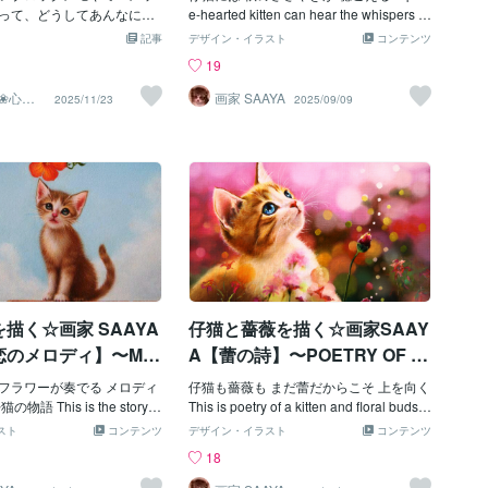
です😓 困った娘ちゃんです
日の終わり、寝る前に♡私もかなり多用
って、どうしてあんなに心
e-hearted kitten can hear the whispers of
くてたまりません💕 だいぶ暖
していますが、使った後はスッキリする
でしょう✨ 100円ショップ
flowers.作品画像【ささやき】はコンテン
記事
デザイン・イラスト
コンテンツ
 たくさんのお花🌸や たく
のか、リラックスもできます♡┈┈┈┈
かけると、つい手に取って
ツマーケットへ出品https://coconala.com/
19
が出てきて 気持ちがいいです
┈┈┈ ❁ ❁ ❁ ┈┈┈┈┈┈┈┈お花好き
めきアイテム”です。 最近の
contents_market/pictures/cmej1i96k00le
園に咲いていました 気分転
さんにはこちらがおススメ♡フェアリー
、アンティーク調の可愛い
6q0hku5pf6ym◎猫好きな女流画家への
❀心に
画家 SAAYA
2025/11/23
2025/09/09
歩して みませんか？ 綺麗な
ブルームヒーリングはこんなエネルギー♥
時間
たブロックメモ（画像
猫作品の御依頼は
みえますよ😌 最後まで お付き
💮妖精が好き＆仲良くなりたい💮お花、
とリストや、心に残った言
がとうございましたm(_ _)
アロマ、ハーブが好き💮癒やされたい💮
屋に飾っておくだけで、気
アロマやハーブのスピリチュアル的な活
す。 誰かに渡すと、「可愛
用法が知りたい妖精と繋がり、あなただ
ばれることも。 そしてもう
けのシンボルフラワーをもらう事ができ
のミニメッセージカード。
ますよ✨ハーブやアロマオイルを、スピ
も存在感があって、プレゼ
リチュアル的に活用するマニュアルもプ
と、ちょっぴり特別感を演
レゼント♡┈┈┈┈┈┈┈ ❁ ❁ ❁ ┈┈┈
す。 自分の部屋に飾っても
┈┈┈┈┈アチューメントって何？どう
のメッセージに添えてもよ
すればいいの？と
うものって、見ているだけで
描く☆画家 SAAYA
仔猫と薔薇を描く☆画家SAAY
えてくれますよね💖
恋のメロディ】〜ME
A【蕾の詩】〜POETRY OF B
UDS〜
フラワーが奏でる メロディ
仔猫も薔薇も まだ蕾だからこそ 上を向く
語 This is the story of
This is poetry of a kitten and floral buds.
ell in love with the music pla
作品画像【蕾の詩】はコンテンツマーケ
スト
コンテンツ
デザイン・イラスト
コンテンツ
mpet Flowers.作品画像【小さ
ットへ出品https://coconala.com/contents
18
ィ】はコンテンツマーケッ
_market/pictures/cmf4izjlk07a67x0hn2ug
/coconala.com/contents_
m08e◎愛猫チャンとお花を組み合わせた