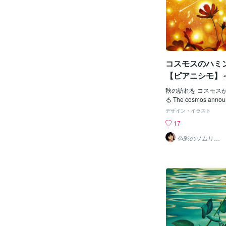
コスモスのハミ
【ピアニシモ】～P
～
秋の訪れを コスモス
る The cosmos announc
utumn with their gen
デザイン・イラスト
画像【ピアニシモ】は
17
ットへ出品https://cocon
_market/pictures/cmf
色彩のソムリエ
（画家）
opyy7◎風景画＆植
らから