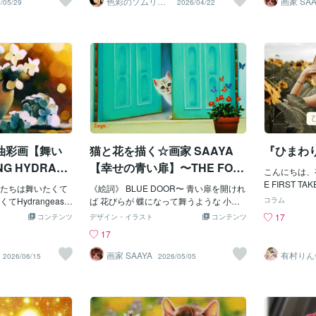
色彩のソムリエ
画家 SAA
/05/29
2026/04/22
（画家）
愛猫ちゃんを主役とした
p◎愛猫＆愛犬ちゃんを絵画世界の主役に
market/pictu
ちら
0oxq◎あ
流画家が描き
油彩画【舞い
猫と花を描く☆画家 SAAYA
『ひまわり
G HYDRAN
【幸せの青い扉】〜THE FOR
こんにちは、
TUNATE BLUE DOOR〜
E FIRST 
たちは舞いたくて
《絵詞》 BLUE DOOR〜 青い扉を開けれ
り-応援花‐
Hydrangeas a
ば 花びらが 蝶になって舞うような 小さ
コラム
「ひまわり」
th sunshine.◎季節感
な幸せが待っている The kitten opened th
17
コンテンツ
デザイン・イラスト
コンテンツ
ちと披露して
はこちら
e fortunate blue door and found the butte
17
画面越しでも
rflies which flies.作品画像【幸せの青い
されているん
扉】はコンテンツマーケットへ出品中htt
画家 SAAYA
有村りん
2026/06/15
2026/05/05
登場してきて
文字で癒
ps://coconala.com/contents_market/pictu
俺も間違える
res/cmosbf70t04dfcj0hwe17tvwr◎愛猫ち
う』と声を掛
ゃんを《物語を感じるアート》の主役と
の表情が一気
して描きます
ん笑顔が増え