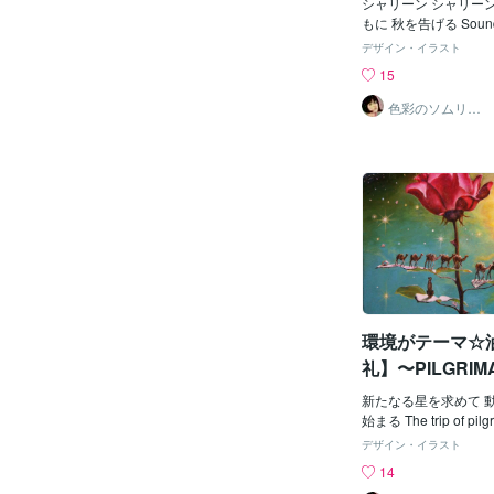
シャリーン シャリー
もに 秋を告げる Sound of
calls autumn can be h
デザイン・イラスト
15
色彩のソムリエ
（画家）
環境がテーマ☆
礼】〜PILGRIM
新たなる星を求めて 
始まる The trip of pilg
quest of the star wher
デザイン・イラスト
s are new...Let's go
14
作品の画像提供＆動画