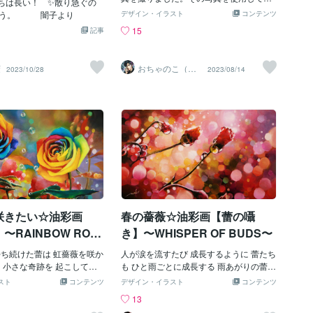
ちは長い！ ✨散り急ぐの
ポスター形式でサムネイルをデザインし
ょう。 闇子より
デザイン・イラスト
コンテンツ
てみました。想像での「香 美花」／かお
15
記事
り みか の 花占いです。／香 美花 の 花占
い／／写真撮影した花／花占い / Vaundy
踊り子／Vaundyそれでは、また。
茉
おちゃのこ（御
2023/10/28
2023/08/14
茶乃子祭々）
咲きたい☆油彩画
春の薔薇☆油彩画【蕾の囁
〜RAINBOW ROS
き】〜WHISPER OF BUDS〜
持ち続けた蕾は 虹薔薇を咲か
人が涙を流すたび 成長するように 蕾たち
も 小さな奇跡を 起こしてい
も ひと雨ごとに成長する 雨あがりの蕾た
ちも 虹色の心を持って 雨あ
ちへ そっと近づくと 微笑む表情が見える
スト
コンテンツ
デザイン・イラスト
コンテンツ
に 美しい花を咲かせよう A
励まし合う 囁きが聴こえる Terrestrial rai
13
ow roses is blooming in nat
ndrops respond to whisper of buds.◎植