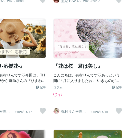
YA
画家 SAAYA
2025/10/03
2025/09/17
res/cmercuu9n03u98t0h9o3i
絵画はこちらから
なたの愛猫チャンを猫好きの女
ます
‐応援花‐』
『花は桜 君は美し』
有村りんです♡今回は、TH
こんにちは、有村りんです♡あっという
TAKEから遊助さんの『ひまわ
間に4月に入りましたね。 いきものがか
』。 遊助さんのデビュー曲
りさんの 『花は桜 君は美し』を知って
記事
コラム
記事
を、吹奏楽部の生徒さんた
ますか？最近、懐かしいなって思ってよ
17
います。生徒さんたちが、
く聴いていたんです。ここの歌詞が好き
伝わるくらいとっても緊張
なんですけど、 「花は桜 君は美し 春の
です。そこに、遊助さんが
木漏れ日 君のほほ笑み」 「冬が終わ
❀声と
有村りん❀声と
2026/04/17
2026/04/10
、『失敗してもいいんで、
り 雪が溶けて 僕の心に 春が舞いこ
します♪
文字で癒します♪
し！楽しんでいきましょ
む」 なんてキレイな表現なんだろうって
けています。生徒さんたち
文字を眺めてました♪今年は、どんな春
に柔らかくなって、どんど
にしたいですか？ 私は、自分のこと たく
ていくのが素敵だなぁって
さん表現できたらいいなと 思っていまし