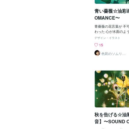
青い薔薇☆油彩
OMANCE〜
青薔薇の花言葉が 不
わった 心が水面のよ
胸に青薔薇を持ち続け
デザイン・イラスト
染めていこう A feeling m
15
ter surface...Blue rose
e!作品画像【浪漫】
色彩のソムリエ
（画家）
ットへ出品中https://coc
ts_market/pictures/
czav7bm2☆まし
像【浪漫】の御購入を
ました！◎お部屋に飾
の御依頼は
秋を告げる☆油
音】〜SOUND O
S〜