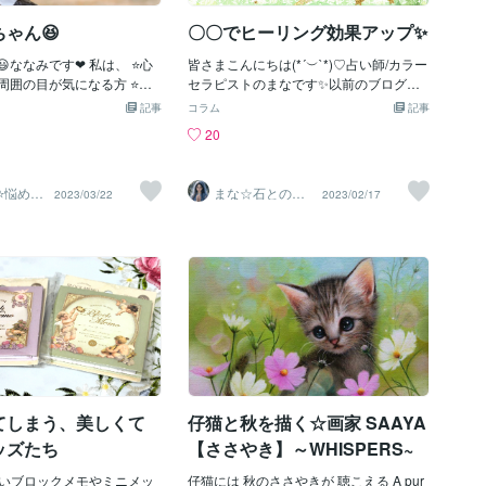
ゃん😆
〇〇でヒーリング効果アップ✨
ななみです❤ 私は、 ⭐️心
皆さまこんにちは(*´︶`*)♡占い師/カラー
️周囲の目が気になる方 ⭐️自
セラピストのまなです✨以前のブログで
け出せない方 ⭐️自分の思い
クロッカスを紹介したのは覚えていらっ
記事
コラム
記事
苦手な方 に優しく寄り添っ
しゃるでしょうか？👇コチラ👇芽がニョ
20
ります 🌷〰️🍀〰️🍀〰️🍀
キっと出ていた１月２３日✨そして今
🍀〰️🍀〰️🍀〰️🌷 いやいや期が
日！！早速ですがこちらをみてください♥
ちゃんについて ブログに書き
あと少しでお花が咲きそうです(*^^*)どう
⭐悩める
まな☆石との絆
2023/03/22
2023/02/17
ます😌 よろしくお願いいたし
やら紫と白のようですね♡なのでクロッ
1番の味
を整える占い師
＆セラピスト
️🍀〰️🍀〰️🍀〰️🍀〰️🍀〰️🍀
カスの伝説やスピリチュアルなお話ない
 ズボン👖を自分で はけるよにな
かな？と調べてみました✨白と紫は心を
😁 ママ “おへそまでない
癒す色で、ヒーリング効果がアップする
” と言うとおへそまで スボ
とか♡そして紫。対人関係に良く、南側
ように なりましたが👏 後
に植えたり、お花を飾ると良いそうです
オムツ丸見え😆”です❤ かわ
✨たまたま我が家では南側に植えていま
娘ちゃん ママ大好きな娘ちゃ
したが、まさか植える場所も良いとは思
の準備をしていると ズボン👖
っていませんでした( ´艸｀)早く開花が楽
す😖 最近、暖かくなってき
しみです✨┈┈┈┈┈┈┈ ❁ ❁ ❁ ┈┈┈
のですが 風邪を引かないかマ
┈┈┈┈┈紫といえば、こちらのアチュ
😣 準備に時間がかかってし
ーメントメニューにも共通✨シルバーバ
てしまう、美しくて
仔猫と秋を描く☆画家 SAAYA
オムツ”まで脱いでしまいます
イオレットフレイムはこんなエネルギー♥
ッズたち
【ささやき】～WHISPERS~
び始めると スボン👖をはいて
💮イライラや不安、ネガティブな感情の
ママにかまって欲しくて やっ
浄化💮オーラやチャクラの浄化にも💮一
いブロックメモやミニメッ
仔猫には 秋のささやきが 聴こえる A pur