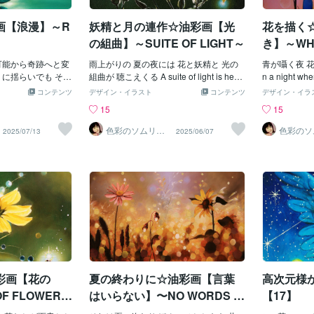
影強風でガラ
とき1人じゃ
ガラスが誕生！
す。私も、あ
画【浪漫】～R
妖精と月の連作☆油彩画【光
花を描く
- 強風オー
は、また。
の組曲】～SUITE OF LIGHT～
き】～WHI
～
可能から奇跡へと変
雨上がりの 夏の夜には 花と妖精と 光の
青が囁く夜 花
うに揺らいでも その
組曲が 聴こえくる A suite of light is hear
n a night whe
て 想いを同じ色に
d with flowers and a fairy.雨上がりの夏の
dance amon
コンテンツ
デザイン・イラスト
コンテンツ
デザイン・イラ
oves like the wa
夜には 花と満月と 光の組曲が 聴こえく
る花の絵の御
15
15
 of miracle is believ
る A suite of light is heard with flowers an
はコンテンツマーケ
d fullmoon.◎背景画＆静物画の御依頼は
色彩のソムリエ
色彩のソ
2025/07/13
2025/06/07
（画家）
（画家）
onala.com/conten
こちらから
cmcw4v1al08qubd0h
けろっぴサン、作品画
ありがとうござい
る花の絵＆静物画
彩画【花の
夏の終わりに☆油彩画【言葉
高次元様
F FLOWER
はいらない】〜NO WORDS N
【17】
EEDED〜