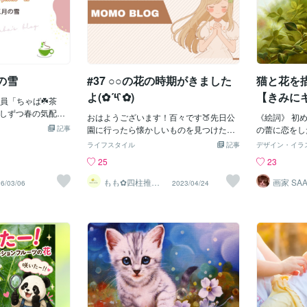
の雪
#37 ○○の花の時期がきました
猫と花を描
よ(✿´༥`✿)
【きみにキ
員「ちゃば☘️茶
E〜
~~少しずつ春の気配が
おはようございます！百々です🍑先日公
《絵詞》 初
お過ごしでしょう
記事
園に行ったら懐かしいものを見つけたの
の蕾に恋をした The
常に・・時にはバ
でぜひご紹介したいなと思って写真撮っ
the rose bu
ライフスタイル
記事
デザイン・イラ
ど真面目過ぎて繊
てきました✨笑では！じゃじゃー
みにキス】は
25
23
のですが。たとえ
ん！！！見た事ありますか？このお花😳
品中https://co
き始めてから完成
私小学生の頃このお花の蜜を吸ったり、
et/pictures/
もも︎✿四柱推命
画家 SAA
6/03/06
2023/04/24
るでしょうね？誤
鑑定士
色水を作ったりと、何かと思い出のある
a◎愛猫ちゃ
回しはないか。執
お花です😳ずっとこのお花の名前知らな
はいかがでし
なんならアップし
かったのですがこのブログを書く時に、
していたりしま
「ピンクの蜜を吸える花」となんともお
不向きがあるもの
バカな検索をかけました。笑すると初知
こういうマイナス
りのお名前が！！！ツツジの花というこ
いのかもしれませ
とを私初めて知りました🤣🤣そして調べ
が苦手です。呼吸
ていくうちにピンクのお花に似た少し赤
したものを元の位
みのあるお花はレンゲツツジというらし
意識に掃除をして
くこちらは毒があるそうです…😱写真検