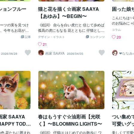
です。三月初旬某
索してきましたので子育てママさんはぜ
式。 の、前日。式
ションフルー
猫と花を描く☆画家 SAAYA
困った娘ち
ひ見ておいて欲しいなと思ったのでこち
先述の通り、生来
らもじゃじゃーん！！！ほんとに色しか
【あゆみ】〜BEGIN〜
当日慌てずにサッ
こんにちは✨
違わないのね…よく似てる…😱小学生の
、準備に取りかか
のお悩みに ⭐
ーツの実を見つけ
時の無知な私…何も知らずによく無事で
《絵詞》 自らを白い虎だと 信じて歩めば
服。バッグ。前日
分の殻から抜
、今年もお花が咲
いられたな…何かあると怖いから吸わな
孤高の虎にもなる 花とともに 仔猫として
コラム
思い出した。「そ
を伝える事が
「トケイソウ（時
いのが1番！！ですが花の蜜を吸うのが楽
歩めば 優しい猫になる The kitten begins
20
記事
デザイン・イラスト
コンテンツ
ね」💡花っちゅう
てお話を聞いてお
います。花をよく
しかった幼少期を思い出すと自分の息子
to walk with flowers.作品画像【あゆみ】
21
やら卒業やらのセ
〰️🍀〰️🍀〰️
盤のように見える
にも自然に沢山触れて欲しいと思う私で
はコンテンツマーケットへ出品中https://c
る「コサージ
始まった 娘
計のような形をし
す(´-`)oＯ🌼🌳笑みなさんは幼少期外遊び
oconala.com/contents_market/pictures/c
画家 SAAYA
❤ななみ
2026/06/28
2026/04/05
出しに入れてある
たいと 思い
あなたの
作り出したとは思
の楽しかった特に記憶ある思い出ってあ
mnkhao5807jqc80hzypgsbs9◎愛猫ちゃ
方❤
にあるはずってい
ます✨ 🌷〰️🍀〰
見ても「すごいな
りますか？😳💕あったら是非教えてくだ
んが主役の絵画世界のご依頼はこちらか
った時の絶望感、
〰️🍀〰️🌷
ます植物って、毎
さいね♡あ、うちのカブトムシの幼虫は
ら
・・・小さなお子
った娘ちゃん
んの少し・・・で
そろそろサナギになりそうですよ😗✨み
とか入学式ならい
なぃ～して😊
積み重なってある
なさん今週もボチボチ頑張りましょね💕︎
列保護者の服装な
ンをあげられる
を咲かせてくれる
💪私かのサービスはこちらっ！！！👇🏻♥️
ていません。セレ
ろを向くと “
たからこそこの一
👇🏻♥️貴方の性格･本質タイプをお伝えしま
ワクワク感も年々
いい✨😁✨
うれしく感じまし
す！ワンコイン鑑定♡貴方のお悩みに寄
久々に着るのでサ
ん😍 ご飯
咲くか楽しみです
り添い、鑑定結果から前向きにアドバイ
か」※それなら前日
を脱ぎだしま
肯定で寄
スを致します🍀*゜
花、別になくてもい
たので いい
︎ 10往
ん
マは心配です
家 SAAYA
春はもうすぐ☆油彩画【光咲
つい集め
ます⬇︎
まう時は “
PPY TODA
く】〜BLOOMING LIGHTS〜
可愛いグ
😲 一緒に遊
くれるので 
の色 花たちに囲まれ
《絵詞》 仔猫は はじめてのお散歩に ワ
美しくて可愛