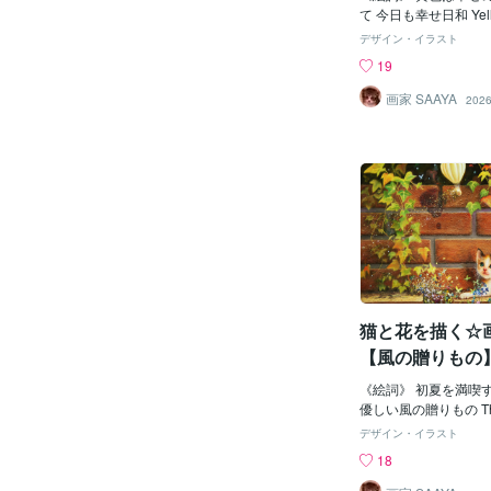
て 今日も幸せ日和 Yellow i
appiness...Surrounded 
デザイン・イラスト
en is happy tod
19
はコンテンツマーケットへ出
oconala.com/contents
画家 SAAYA
2026
mo344zsh01359v0
女流画家への愛猫絵画
猫と花を描く☆画
【風の贈りもの】〜
OM THE WIND
《絵詞》 初夏を満喫
優しい風の贈りもの This is
wind to a kitten enjo
デザイン・イラスト
品画像【風の贈りもの
18
ーケットへ出品中https://
ntents_market/pictu