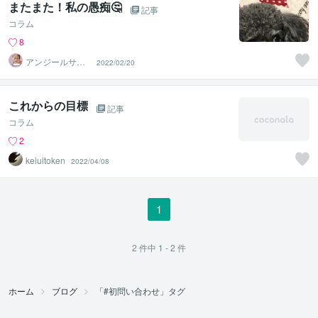
またまた！私の愚痴🤔
記事
コラム
8
アンジールサラ
2022/02/20
イ・私の家
これからの目標
記事
コラム
2
keiuitoken
2022/04/08
1
2
件中
1 - 2
件
ホーム
ブログ
「#初問い合わせ」タグ