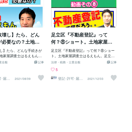
取壊し】たら、どん
足立区『不動産登記』って
が必要なの？土地家
何？⑧ショート。土地家屋調
はるえもんが、解
査士はるえもん。足立区：石
し】たら、どんな手続きが
足立区『不動産登記』って何？⑧ショー
立区西新井：登記測
川土地家屋調査士･行政書士･
地家屋調査士はるえもん
ト。土地家屋調査士はるえもん。足立
足立区西新井：登記測量・図
区：石川土地家屋調査士･行政書士･海事
成 : 石川土地家屋調
海事代理士事務所：足立区西
業全般
記事
法律・税務・士業全般
記事
石川土地家屋調査士・行政書
代理士事務所：足立区西新井栗原つくし
政書士・海事代理士
新井栗原つくし保育園隣り：
5
士事務所東京都足立区西新
保育園隣り：登記測量・図面作成東京都
登記測量・図面作成
、石川土地家屋調査士・行
足立区西新井駅東口にて、石川土地家屋
可･届
登記･許可･届
2021/08/09
2021/12/03
図面作
出、各種図面作
代理士事務所を開設してお
調査士・行政書士・海事代理士事務所を
成
物表題登記、建物滅失登記、
開設しております。 建物表題登記、建物
界確認測量、現況測量、 建
滅失登記、土地測量、境界確認測量、現
送業許可、風俗営業許可、
況測量、 建設業許可、運送業許可、風俗
廃許可、介護事業許可、 離
営業許可、深酒届出、産廃許可、介護事
、公正証書、遺言書作成、
業許可、 離婚協議書作成、公正証書、遺
書作成、内容証明郵便、車
言書作成、遺産分割協議書作成、内容証
き、 各種調査･測量、計
明郵便、車庫証明お手続き、 各種調査･
、海事法務、事実証明書類
測量、計測、図面作成、海事法務、事実
おります。 お気軽にお問合
証明書類作成を行っております。 お気軽