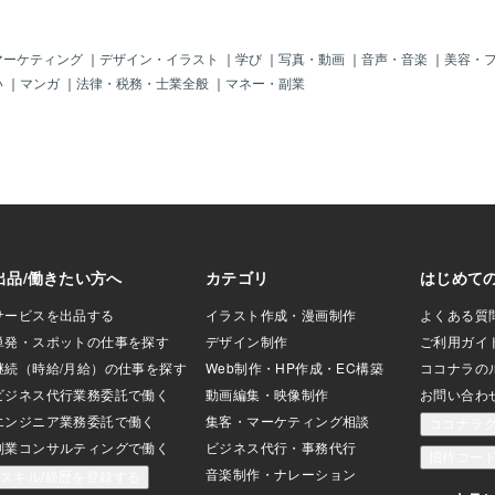
足立区（北千住･梅
瀬･堀切･牛田） 荒
南千住･町屋） 葛
マーケティング
｜
デザイン・イラスト
｜
学び
｜
写真・動画
｜
音声・音楽
｜
美容・
岩･堀切菖蒲園･お
い
｜
マンガ
｜
法律・税務・士業全般
｜
マネー・副業
井･小岩･船堀･一
板橋区（本蓮沼･志
大山･常盤台･下赤
川台･平和台･新江
･新桜台） 北区
中里･東十条･駒込･
神田･秋葉原･御茶ノ
本町） 中央区（東
場町･人形町･小伝馬
（田町･浜松町･新
木） 文京区（千駄