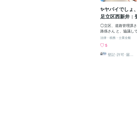
っております。 お気
✨ヤバイでしょ、
談くださいませ(^－^
島･西新井･竹ノ塚･綾
足立区西新井：
川区（日暮里･三河島･
面作成 : 石川
飾区（亀有･金町･新小
◯立区、道路管理課さ
行政書士・海事
花茶屋） 江戸川区（平
路係さん と、協議して
之江･瑞江･西葛西） 
続きに、問題が『有る
法律・税務・士業全般
村坂上･西台･高島平･
のセットバック方向線
5
塚･成増） 練馬区（氷
道の幅員に問題が生じ
古田･中村橋･大泉学園
の建替えが。。 一体の
登記･許可･届
出、各種図面作
（赤羽･田端･王子･上
つ分筆するのか？😆
成
西ヶ原） 千代田区（
は。 足立区西新井：
水･水道橋･小川町･岩
: 石川土地家屋調査
銀座･築地･八丁堀･茅
理士事務所 東京都足
町･月島･浜町） 港区
て、石川土地家屋調査
橋･表参道･広尾･六本
事代理士事務所を開設
木･根津･湯島･千石･
物表題登記、建物滅失
荷谷） 豊島区（池袋･
境界確認測量、現況測
町･千川･雑司が谷） 
運送業許可、風俗営業
町･田原町･浅草･仲御
産廃許可、介護事業許
成、公正証書、遺言書
議書作成、内容証明郵
続き、 各種調査･測
成、海事法務、事実証
ております。 お気軽