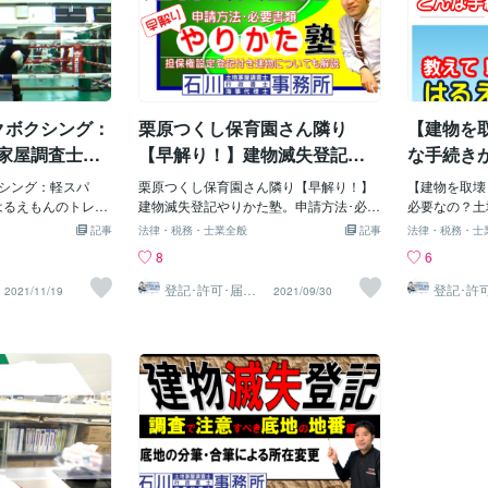
クボクシング：
栗原つくし保育園さん隣り
【建物を
地家屋調査士は
【早解り！】建物滅失登記や
な手続き
ング(^_^)/
りかた塾。申請方法･必要書
屋調査士
シング：軽スパ
栗原つくし保育園さん隣り【早解り！】
【建物を取壊
土地家屋調査
類、申請書作成、相続人申
説！ 足
はるえもんのトレー
建物滅失登記やりかた塾。申請方法･必要
必要なの？土
立区：石川土地家屋調査
書類、申請書作成、相続人申請。足立
が、解説！ 
事代理士事務
請。足立区：石川土地家屋調
量・図面作
記事
法律・税務・士業全般
記事
法律・税務・士
理士事務所：足立区
区：石川土地家屋調査士･行政書士･海事
面作成 : 
井栗原つくし
査士･行政書士･海事代理士事
査士・行
8
6
園隣り：登記測
代理士事務所：足立区西新井栗原つくし
士・海事代理
記測量・図面
務所：足立区西新井栗原つく
事務所
立区西新井駅東口
保育園隣り：登記測量・図面作成東京都
井駅東口にて
登記･許可･届
登記･許
2021/11/19
2021/09/30
出、各種図面作
出、各種
査士・行政書士・
足立区西新井駅東口にて、石川土地家屋
政書士・海事
し保育園隣り：登記測量・図
成
成
設しております。
調査士・行政書士・海事代理士事務所を
ります。 建
面作成
失登記、土地測
開設しております。 建物表題登記、建物
土地測量、境
況測量、 建設業許
滅失登記、土地測量、境界確認測量、現
設業許可、運
営業許可、深酒届
況測量、 建設業許可、運送業許可、風俗
深酒届出、産
業許可、 離婚協議
営業許可、深酒届出、産廃許可、介護事
婚協議書作成
言書作成、遺産分
業許可、 離婚協議書作成、公正証書、遺
遺産分割協議
明郵便、車庫証明
言書作成、遺産分割協議書作成、内容証
庫証明お手続
･測量、計測、図面
明郵便、車庫証明お手続き、 各種調査･
測、図面作成
証明書類作成を行
測量、計測、図面作成、海事法務、事実
作成を行って