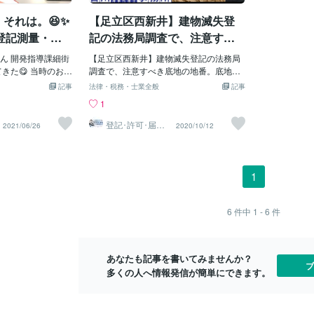
軽にお問合せ、ご相
証明書類作成を行っております。 お気軽
せ、ご相談くだ
それは。😆✨
【足立区西新井】建物滅失登
) 足立区（北千住･梅
にお問合せ、ご相談くださいませ(^－^)
（北千住･梅島
瀬･堀切･牛田） 荒
足立区（北千住･梅島･西新井･竹ノ塚･綾
切･牛田） 
登記測量・図
記の法務局調査で、注意すべ
南千住･町屋） 葛
瀬･堀切･牛田） 荒川区（日暮里･三河島･
住･町屋） 葛
土地家屋調査士・
き底地の地番。底地の分筆･合
岩･堀切菖蒲園･お
ん 開発指導課細街
南千住･町屋） 葛飾区（亀有･金町･新小
【足立区西新井】建物滅失登記の法務局
切菖蒲園･お
代理士事務所
筆による所在変更について、
井･小岩･船堀･一
きた😋 当時のお手
岩･堀切菖蒲園･お花茶屋） 江戸川区（平
調査で、注意すべき底地の地番。底地の
岩･船堀･一之
板橋区（本蓮沼･志
』かなー。。 区道
井･小岩･船堀･一之江･瑞江･西葛西） 板
分筆･合筆による所在変更について、足立
（本蓮沼･志村
足立区西新井対応の土地家屋
記事
法律・税務・士業全般
記事
大山･常盤台･下赤
にしばられ 民地私
橋区（本蓮沼･志村坂上･西台･高島平･大
区西新井対応の土地家屋調査士・宅地建
盤台･下赤塚
調査士・宅地建物取引士が建
1
川台･平和台･新江
 将来的に、10件弱
山･常盤台･下赤塚･成増） 練馬区（氷川
物取引士が建物滅失登記を解説
和台･新江古
物滅失登記を解説
･新桜台） 北区
土地全て 数cmづ
台･平和台･新江古田･中村橋･大泉学園･新
台） 北区（赤
登記･許可･届
2021/06/26
2020/10/12
出、各種図面作
中里･東十条･駒込･
 ヤバイでしょ、それ
桜台） 北区（赤羽･田端･王子･上中里･東
条･駒込･西
成
神田･秋葉原･御茶ノ
登記測量・図面作成
十条･駒込･西ヶ原） 千代田区（神田･秋
原･御茶ノ水･
本町） 中央区（東
士・行政書士・海事代
葉原･御茶ノ水･水道橋･小川町･岩本町）
央区（東銀座
場町･人形町･小伝馬
立区西新井駅東口に
中央区（東銀座･築地･八丁堀･茅場町･人
町･小伝馬町･
1
（田町･浜松町･新
士・行政書士・海
形町･小伝馬町･月島･浜町） 港区（田町･
松町･新橋･表
木） 文京区（千駄
しております。 建
浜松町･新橋･表参道･広尾･六本木） 文京
（千駄木･根津
白山･春日･後楽園･茗
登記、土地測量、
区（千駄木･根津･湯島･千石･白山･春日･
楽園･茗荷谷
6
件中
1 - 6
件
椎名町･東長崎･要
量、 建設業許可、
後楽園･茗荷谷） 豊島区（池袋･椎名町･
長崎･要町･
台東区（上野･稲荷
許可、深酒届出、
東長崎･要町･千川･雑司が谷） 台東区
野･稲荷町･田
徒町･入谷･三ノ
可、 離婚協議書作
（上野･稲荷町･田原町･浅草･仲御徒町･
三ノ輪） 墨
あなたも記事を書いてみませんか？
作成、遺産分割協
ブ
多くの人へ情報発信が簡単にできます。
便、車庫証明お手
量、計測、図面作
明書類作成を行っ
にお問合せ、ご相談