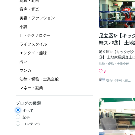
写真・動画
音声・音楽
美容・ファッション
小説
足立区✨【キッ
IT・テクノロジー
軽スパ③】 土
ライフスタイル
るえもんのトレーニ
足立区✨【キックボク
エンタメ・趣味
✨ 足立区：石川
③】 土地家屋調査士
占い
ニング(^_^)/✨ 足
士･行政書士･海
法律・税務・士業全般
士･行政書士･海事代
マンガ
所：足立区西新
8
西新井栗原つくし保育
保育園隣り：登
法律・税務・士業全般
量・図面作成東京都足
登記･許可･届
出、各種図面作
にて、石川土地家屋調
作成
マネー・副業
成
海事代理士事務所を開
建物表題登記、建物滅
量、境界確認測量、現
ブログの種類
可、運送業許可、風俗
すべて
出、産廃許可、介護事
書作成、公正証書、遺
記事
割協議書作成、内容証
コンテンツ
お手続き、 各種調査
作成、海事法務、事実