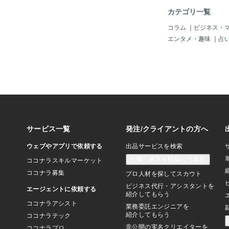
くださいませ(^－^) 
カテゴリ一覧
島･西新井･竹ノ塚･綾
川区（日暮里･三河島･
コラム
｜
ビジネス・
飾区（亀有･金町･新小
エンタメ・趣味
｜
占
花茶屋） 江戸川区（平
之江･瑞江･西葛西） 
村坂上･西台･高島平･
塚･成増） 練馬区（氷
古田･中村橋･大泉学園
（赤羽･田端･王子･上
西ヶ原） 千代田区（
水･水道橋･小川町･岩
銀座･築地･八丁堀･茅
町･月島･浜町） 港区
橋･表参道･広尾･六本