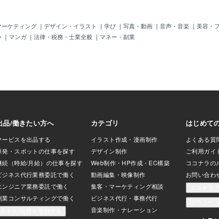
ました。彼らは、
えない存在と深く
の受信感度を最大
マーケティング
｜
デザイン・イラスト
｜
学び
｜
写真・動画
｜
音声・音楽
｜
美容・
。かつての男性た
い
｜
マンガ
｜
法律・税務・士業全般
｜
マネー・副業
現代のようにネッ
ず、「自分の内な
いたからです。髪
ースター”としての
通して、確信して
、直感が冴え、潜
を切ると、外部と
の感度が鈍る髪が
えるかもしれません
ギーはその分、外
じこもりやすくな
は測れな
デジタル社会が進む