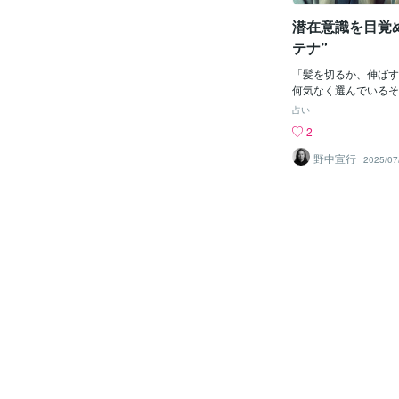
ハウス（水の深い領域
潜在意識を目覚
は、魂レベルのクレン
す。 「終わらせて、
テナ”
座は12星座の最後で
まで抱えていた執着や
「髪を切るか、伸ばす
て、自分の中に新しい
何気なく選んでいるそ
いく流れが訪れていま
を左右する選択かもし
占い
魂の深みとの再接続」
ちはロシア超能力研究
2
体や魂の深いところで
悟りの賢者、Nobuyuk
力」、そして未来への
多くの人は、髪を“フ
野中宣行
2025/07
ンが動き出すチャン
しか捉えていません。
め：一言で言えば… 
の装飾品ではなく、エ
食」は、いらないもの
なのです。人間の身体
深い奥底に還る、魂規
け取る構造になってい
タイミング」 この夜
中で、特に重要な部分
ことがあるなら、ふと
部、陰部、脇――には
葉、大切に味わってみ
います。これは偶然で
れが未来への扉を開く
は、目に見えない情報
ャッチするためのセン
の毛は、外界からの情
在意識と現実の橋渡し
ナ”のような役割を持
「直感を高めるアンテ
モーゼも、ブッダも、
ンや僧侶たちも、古来