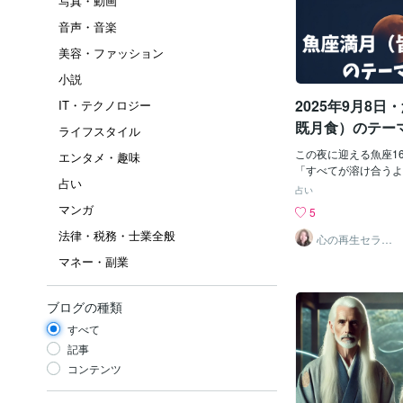
写真・動画
音声・音楽
美容・ファッション
小説
2025年9月8
IT・テクノロジー
既月食）のテー
ライフスタイル
この夜に迎える魚座1
エンタメ・趣味
「すべてが溶け合うよ
占い
そして感情の解放」が
占い
す。特に今回は 皆既
マンガ
5
いつもの満月よりも深
法律・税務・士業全般
ンです。以下のような
心の再生セラピ
スト YASUKO
されています 「いっ
マネー・副業
た心からの解放」 頑
の感情を受け止めすぎ
た心と体を、そっとリ
ブログの種類
ングです。もう、余計
すべて
いい。自分を取り戻し
と夜空が語りかけてい
記事
容」 古い自己像や無
コンテンツ
ャドー）を洗い流し、
変化のしるしが現れる