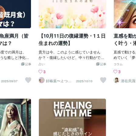
日・魚座満月（皆
【10月11日の復縁運勢・1１日
直感を動
マは？
生まれの運勢】
く叶う・
ルート”
6度での満月は、
貴方は今、このように感じていません
直感で動ける
うな癒しと浄化、
か？・復縁したいけど、中々行動ができ
めていく「夢
最大のテーマで
ない・復縁したいけど、うまく進んでい
とは？」そう
記事
占い
記事
コラム
月食 を伴っており、
ない・復縁したいけど、どのように進ん
「計画」「努
3
3
い節目になるサイ
だら良いかわからないそれでも、復縁を
かもしれませ
要素が象徴的に示
叶えたいと思っている貴方へ運勢を味方
でも実は、人
好椿葉〜よつ
潜在意識
2025/09/07
2025/10/10
ば〜
スト 吉
ぱいいっぱいになっ
にして復縁をスムーズにしましょう！10
湧いた“直感
張りすぎたり、誰か
月11日の復縁運勢（タロット「The Worl
移すことです
たりして疲れてい
d（世界）」逆位置）タロットカードの
未来を決めて
セットするタイミ
「The World（世界）」が逆位置で出た
は“潜在意識
なものは手放して
場合、10月11日の復縁に関して、物事の
気になる本を
ても大丈夫だよ、
未完成、目標の未達成、または停滞感が
てみる・ふと
ます。 「浄化・変
暗示されています。復縁運勢の流れ未完
急にやりたく
意識に抱える影（シ
了と停滞感:復縁に向けた動きが中途半端
みるこういっ
心の奥深くからの
な状態で止まってしまう可能性が高いで
いた瞬間に 
タイミング。特に8
す。あと一歩で成功、というところで障
人だ」と認識