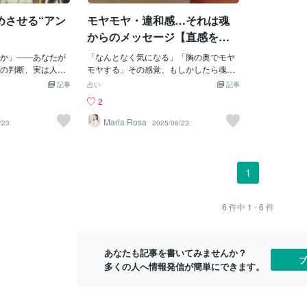
）にかかる満月
害にぶつかったり、モチベーションが低
らめきが増え
めさせる“アン
モヤモヤ・違和感…それは魂
ジングを意味しま
下したりするかもしれません。これまで
事が増える・
新たに始める」 魚
の努力が完全に実を結んでおらず、**
象が増えると
からのメッセージ【直感を信
あることから、これ
「やり残し」**がある状態を示唆してい
めます。直感
じたいあなたへ】
傷に区切りをつけ
か」――あなたが
ます。この未完了感が、お相手との関係
「なんとなく気になる」「胸の奥でモヤ
なたの味方と
ステージを創って
の判断、実は人生
を進展させる上での大きなブレーキとな
モヤする」その感覚、もしかしたら魂か
のです。直感
す。 「夢・直感・
れません。こんに
ります。目的意識の欠如:**「何のために
らの大切なメッセージかもしれません。
ぎ」が原因一
記事
占い
記事
 理屈ではなく、身
所・元日本代理人
復縁したいのか」「復縁後にどんな関係
私はこれまで、多くの方のリーディング
ときはとても
2
理解する「直感
i NONAKAです。
を築きたいのか」**という、最終的な目
やセッションで、その違和感が《大切な
見を見すぎる
インスピレーショ
ァッション”として
的意識が曖昧になっている可能性があり
転機や選択のサイン》だったことをたく
ぎる・常識を
Maria Rosa
/23
2025/06/23
スです。⸻ まと
しかし、髪はただ
ます。目的が明確でないと、行動がブレ
さん見てきました。違和感はあなたを守
り追いかける
「魚座満月＋皆既月
ネルギーの出入口
てしまい、お相手に迷いを与えてしまい
る内なるナビゲーターです。だからこ
意識は“静か
を降ろし、自分の
は“毛”で情報を受
ます。内側のブロック:復縁という目標を
そ、その小さな声を無視しないでくださ
より「不安」
模の浄化と再生の
る私たちの身体の
達成するには、まずあなた自身の内側で
いね。🌸 深呼吸をして、そっと胸に手を
まいます。直
1
に向けて思い当たる
――たとえば頭
「一つの区切り」をつけ、過去のトラウ
当ててみましょう。心の中で「私は自分
で生まれるも
浮かんだ感覚や言
、毛が多く生えて
マを完全に乗り越える必要があります。
の感覚を信じていい」と言ってあげてく
在意識の声は
てくださいね。そ
はありません。毛
この内側の準備がまだ整っていないた
ださい。その一瞬が、未来を変える最初
したいときに
6
件中
1 - 6
件
カギになるかも。
やエネルギーをキ
め、外部の状況も動かない状態です。オ
の一歩になります。💫 私のセッションで
かすための第
サー。とりわけ髪
ラクルカードからのアドバイス（「３
は、その違和感の意味や背景、魂からの
ること。・ス
報を受け取り、潜
１ 自分への投資」）オラクルカードの
サインを一緒に読み解いていきます。
する10秒間
あなたも記事を書いてみませんか？
をする“アンテ
「３１ 自分への投資」は、「The Worl
「これって何だろう？」と思ったその時
れだけでも、
ブ
多くの人へ情報発信が簡単にできます。
っています。長髪は
d」逆位置が示す停滞や未完了感
が、魂の声に向き合うベストなタイミン
め直感の精度
ナ」キリストも、
グです。ぜひ一度、あなたの内なる声を
が動き出す
世界中のシャーマ
一緒にひも解いてみませんか？
から「長髪」であ