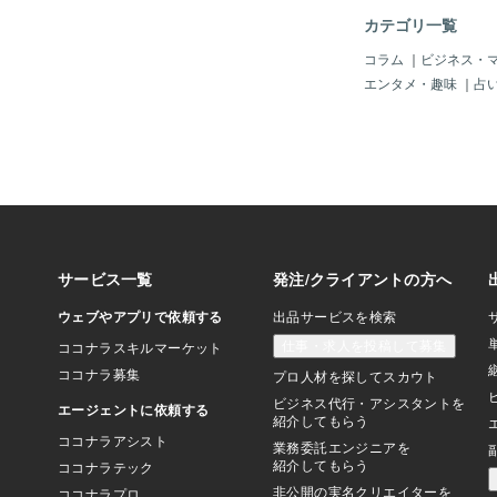
ることには理由があり
カテゴリ一覧
神や自然界、そして見
つながるために、直感
コラム
｜
ビジネス・
限に高めていたのです
エンタメ・趣味
｜
占
ちが長髪だったのも、
トや外部データに頼ら
る声」を頼りに生きて
が持つ“潜在意識のブ
働き私は長年の実践を
います。髪を伸ばすと
在意識の力が高まる髪
の繋がりが切れ、意識
短いと“軽やか”に見
が、潜在意識のエネル
に拡がらず、内側に閉
ります。現代の常識で
い、“髪”という神秘
現代、多くの人は