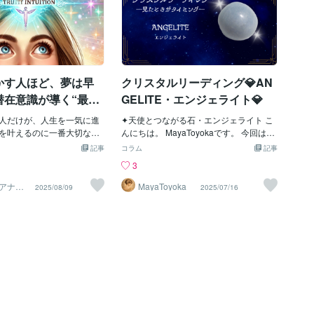
かす人ほど、夢は早
クリスタルリーディング💎AN
潜在意識が導く“最短
GELITE・エンジェライト💎
の見つけ方
人だけが、人生を一気に進
✦天使とつながる石・エンジェライト こ
を叶えるのに一番大切なこ
んにちは。 MayaToyokaです。 今回は、
聞かれたら、多くの人は
私がリーディングでもよく使用している
記事
コラム
記事
力」「目標設定」と答える
クリスタルのひとつ、エンジェライトの
3
ん。もちろんそれも大切。
エネルギーについてご紹介します。 名前
生を最短で動かすのはふと
の通り「天使（Angelos）」の語源をも
アナリ
MayaToyoka
2025/08/09
2025/07/16
村京子
”を、その場で小さく行動に
つこの石は、 まるでやさしい羽で包み込
。この小さな行動こそが、
まれるような安心感と、魂の深い部分に
いきます。小さな直感行動
触れるメッセージをもたらしてくれる特
のデータ”になるたとえば・
別な存在です。 この記事を読んでくださ
買う・心が向いた道を歩い
ったあなたが、エンジェライトの波動と
浮かんだ相手に連絡する・
繋がり、癒しと気づきに満ちた時間を過
なったことを5分だけやって
ごせますように── そんな祈りを込めて
た小さな選択でも直感で動
綴ります。 ______________________
潜在意識は「この人は動ける
__________________ ✦ エンジェライ
 します。すると次第に・ひ
トとは エンジェライトは、柔らかな水色