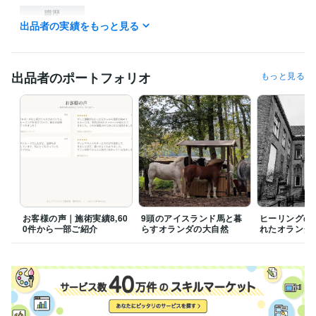
職歴
出品者の実績をもっと見る
サイキック.com
2013年12月 ~ 現在
受賞歴
 蘭スピリチュアル誌『Spiegelbeeld』コラム執筆
女性情報誌『Poc
出品者のポートフォリオ
もっと見る
o'ce』ヒーリング特集掲載
得意分野
占い
開運ヒーリング
恋愛ヒーリング
金運ヒーリング
願望成就ヒ
ーリング
学歴
非公開
1989年3月 ~ 1995年3月
語学力
英語
ネイティブレベル
お客様の声｜施術実績8,60
9頭のアイスランド馬と暮
ヒーリングの
タイ語
日常会話レベル
0件から一部ご紹介
らすオランダの大自然
れたオランダ
ロシア語
日常会話レベル