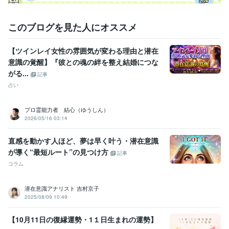
このブログを見た人にオススメ
【ツインレイ女性の雰囲気が変わる理由と潜在
意識の覚醒】『彼との魂の絆を整え結婚につな
がる...
記事
占い
プロ霊能力者 結心（ゆうしん）
2026/05/16 03:14
直感を動かす人ほど、夢は早く叶う・潜在意識
が導く“最短ルート”の見つけ方
記事
コラム
潜在意識アナリスト 吉村京子
2025/08/09 10:49
【10月11日の復縁運勢・1１日生まれの運勢】