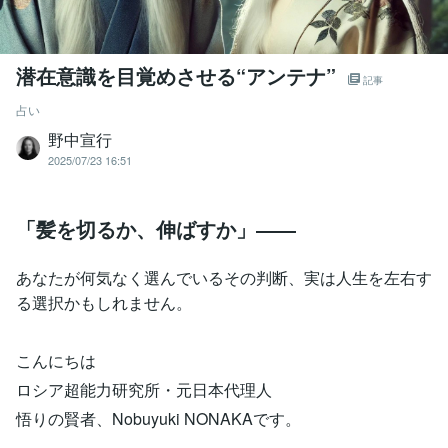
潜在意識を目覚めさせる“アンテナ”
記事
占い
野中宣行
2025/07/23 16:51
「髪を切るか、伸ばすか」――
あなたが何気なく選んでいるその判断、実は人生を左右す
る選択かもしれません。
こんにちは
ロシア超能力研究所・元日本代理人
悟りの賢者、Nobuyuki NONAKAです。