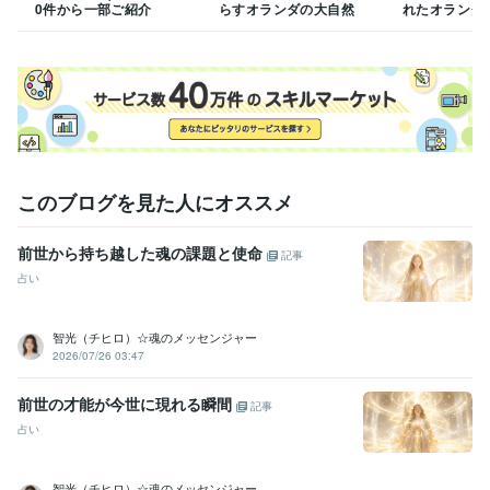
タイ語
日常会話レベル
0件から一部ご紹介
らすオランダの大自然
れたオランダ
ロシア語
日常会話レベル
このブログを見た人にオススメ
前世から持ち越した魂の課題と使命
記事
占い
智光（チヒロ）☆魂のメッセンジャー
2026/07/26 03:47
前世の才能が今世に現れる瞬間
記事
占い
智光（チヒロ）☆魂のメッセンジャー