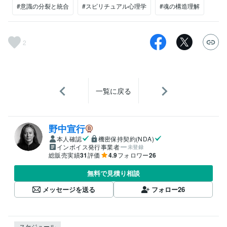
#意識の分裂と統合
#スピリチュアル心理学
#魂の構造理解
2
一覧に戻る
野中宣行
本人確認
機密保持契約(NDA)
インボイス発行事業者
未登録
総販売実績
31
評価
4.9
フォロワー
26
無料で見積り相談
メッセージを送る
フォロー
26
スケジュール