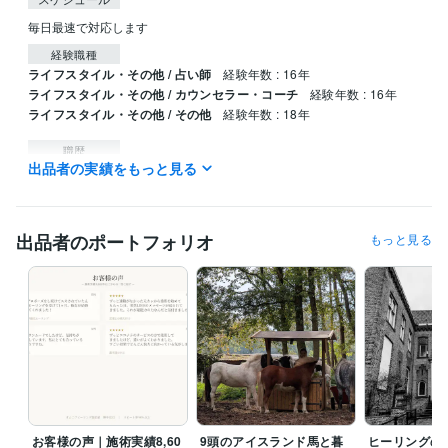
毎日最速で対応します
経験職種
ライフスタイル・その他 / 占い師
経験年数 : 16年
ライフスタイル・その他 / カウンセラー・コーチ
経験年数 : 16年
ライフスタイル・その他 / その他
経験年数 : 18年
職歴
出品者の実績をもっと見る
サイキック.com
2013年12月 ~ 現在
受賞歴
 蘭スピリチュアル誌『Spiegelbeeld』コラム執筆
女性情報誌『Poc
出品者のポートフォリオ
もっと見る
o'ce』ヒーリング特集掲載
得意分野
占い
開運ヒーリング
恋愛ヒーリング
金運ヒーリング
願望成就ヒ
ーリング
学歴
非公開
1989年3月 ~ 1995年3月
語学力
英語
ネイティブレベル
お客様の声｜施術実績8,60
9頭のアイスランド馬と暮
ヒーリングの