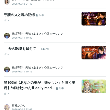
2026/07/18 21:43
守護の火と魂の記憶
記事
占い
神縁導師・天城（あまぎ）心眼ヒーリング
2026/07/11 10:32
― 炎の記憶を越えて ―
記事
占い
神縁導師・天城（あまぎ）心眼ヒーリング
2026/07/11 10:13
第100回【あなたの魂が「懐かしい」と呟く場
所】🐾猫村かのん🐈 daily read...
記事
占い
猫村かのん
2026/06/05 22:07