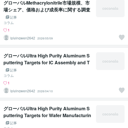
グローバルMethacrylonitrile市場規模、市
場シェア、価格および成長率に関する調査
レポート 2026年
記事
コラム
1
lpiyingwen2642
2026/05/09
グローバルUltra High Purity Aluminum S
puttering Targets for IC Assembly and T
esting市場規模、市場シェア、価格および
記事
成長率に関する調査レポート 2026年
コラム
1
lpiyingwen2642
2026/04/10
グローバルUltra High Purity Aluminum S
puttering Targets for Wafer Manufacturin
g市場分析（2026-2032年）
記事