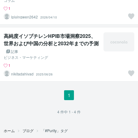
コラム
1
lpiyingwen2642
2026/04/10
高純度イソブチレンHPIB市場洞察2025、
世界および中国の分析と2032年までの予測
記事
ビジネス・マーケティング
1
nikitadahivad
2025/06/26
1
4
件中
1 - 4
件
ホーム
ブログ
「#Purity」タグ