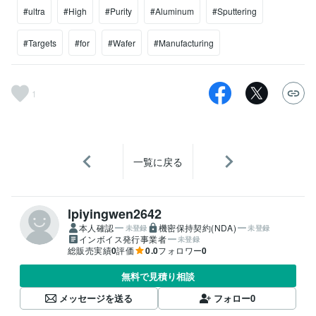
#ultra
#High
#Purity
#Aluminum
#Sputtering
#Targets
#for
#Wafer
#Manufacturing
1
一覧に戻る
lpiyingwen2642
本人確認
機密保持契約(NDA)
未登録
未登録
インボイス発行事業者
未登録
総販売実績
0
評価
0.0
フォロワー
0
無料で見積り相談
メッセージを送る
フォロー
0