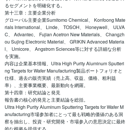
るセグメントを明確化する。
第十三章：主要企業分析
グローバル主要企業Sumitomo Chemical、 Konfoong Mate
rials International、 Linde、 TOSOH、 Honeywell、 ULVA
C、 Advantec、 Fujian Acetron New Materials、 Changzh
ou Sujing Electronic Material、 GRIKIN Advanced Materia
l、 Umicore、 Angstrom Sciences等に対する詳細な分析
を実施。
内容は企業基本情報、Ultra High Purity Aluminum Sputteri
ng Targets for Wafer Manufacturing製品ポートフォリオと
仕様、過去の販売実績（売上高、収益、価格、粗利益
率）、主要事業概要、最新動向を網羅。
第十四章：研究結論と発見
報告書の核心的発見と主要結論を総括。
Ultra High Purity Aluminum Sputtering Targets for Wafer M
anufacturing市場参加者にとって最も戦略的価値のある洞
察を抽出し、投資・研究開発・市場参入の意思決定に最終
的な根拠を提供する。