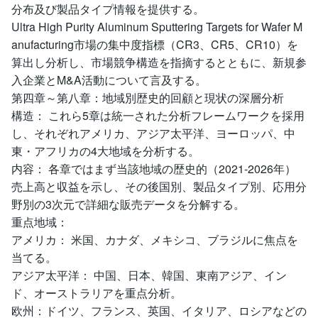
分布及び製品タイプ情報を提供する。
Ultra High Purity Aluminum Sputtering Targets for Wafer M
anufacturing市場の集中度指標（CR3、CR5、CR10）を
算出し分析し、市場競争構造を指摘するとともに、新規参
入企業とM&A活動について言及する。
第四章～第八章：地域別歴史的回顧と現状の深層分析
構造： これら5章は統一された分析フレームワークを採用
し、それぞれアメリカ、アジア太平洋、ヨーロッパ、中
東・アフリカの4大地域を分析する。
内容： 各章ではまず当該地域の歴史的（2021-2026年）
売上高と収益を示し、その後国別、製品タイプ別、応用分
野別の3次元で詳細な販売データを分解する。
重点地域：
アメリカ： 米国、カナダ、メキシコ、ブラジルに焦点を
当てる。
アジア太平洋： 中国、日本、韓国、東南アジア、イン
ド、オーストラリアを重点分析。
欧州：ドイツ、フランス、英国、イタリア、ロシアなどの