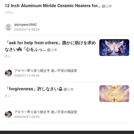
12 Inch Aluminum Nitride Ceramic Heaters for...
記事
コラム
lpiyingwen2642
2026/04/16 06:24
「ask for help from others」誰かに助けを求め
なさい👼「心をふっ...
記事
占い
アキラ✨寄り添う聴き手 迷い不安の相談室
2026/07/14 09:36
「forgiveness」許しなさい🔮
記事
占い
アキラ✨寄り添う聴き手 迷い不安の相談室
2026/06/27 09:53