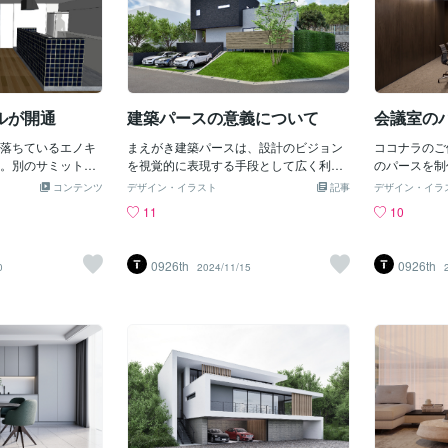
ルが開通
建築パースの意義について
会議室の
落ちているエノキ
まえがき建築パースは、設計のビジョン
ココナラのご
。別のサミットで
を視覚的に表現する手段として広く利用
のパースを制
て怪我したと訴訟
されていますが、その価値は建築設計の
ビスよりご依
コンテンツ
デザイン・イラスト
記事
デザイン・イラ
キで滑るかはわか
分野にとどまりません。パースの制作は
パースだけで
11
10
たので神様ポイン
建築に関連する関係者だけでなく、一般
スなど、ジャ
はippeiです。ま
の人々や他業種にとっても非常に重要な
たって制作で
ンネルから寝室へ
役割を果たしており、さまざまな目的で
にご連絡くだ
0926th
0926th
0
2024/11/15
とのこと。猫重視
用いられています。本記事では、建築パ
例その他の記
視になりがちであ
ースが持つ多面的な意義について考察し
キッチンはコスト
ていきます。1. 設計意図の明確化と伝達
ブルなものを選ぶ
手段建築パースの基本的な役割は、設計
とで空間に調和さ
者の意図を具体的なビジュアルに落とし
で汚れずらい壁紙
込み、視覚化することです。平面図や断
す。トンネルでは
面図だけでは伝えきれない空間の広がり
えた猫が滑って転
や奥行きを、リアルなパースにより体感
リップのきいた床
できる形で表現することで、設計者とク
ライアント間の認識を共有しやすくしま