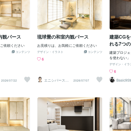
ついても紹介
認してもらうことが可能です。コミュニ
務所は関係者
とは？ 「建築パ
ケーションの効率化：パースを通じて、
ど）に対して
rawing（
デザインの調整点や改善案をクライアン
伝えることが
造物の外観や
トと共有し、双方の理解を深めること
計や建設プロ
立体的な三次
で、無駄な工数を削減し、効率的にプロ
高め、誤解や
ることが多い
ジェクトを進めることができます。3. パ
ができます。
一言で建築パ
内観パース
琉球畳の和室内観パース
建築CG
ースの具体的なメリットA. プロジェクト
設計事務所が
ます。建築だ
の円滑な進
に取り組んで
れる7つ
ご依頼ください
お見積りは、お気軽にご依頼ください
道など土木、
造物に関して
コンテンツ
デザイン・イラスト
コンテンツ
建築プロジェ
の内部や周辺
を使わない」
6
現することで
ピード・説得
デザイン・イラ
ージや空間内
原因になりま
6
単に把握でき
や開発プロジ
設計図といっ
的な問題です。
エニシパース（1
Basic9St
2026/07/22
2026/07/07
イメージが難
級建築士）
平面図や断面
スならより把
伝わらない。
物の周辺環境
像することが
直感的に理解
2. コミュ
建築の絵とい
だけの説明は
せんが、パー
っていたのと
づいて作成さ
起きやすくなる
線を結んだ点
トがかかる設
いる人間の視
行すると、後
なる点が特徴