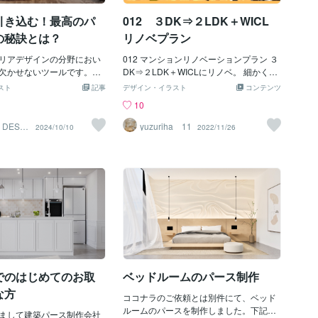
ースは以下のような役割を果たします。
引き込む！最高のパ
012 ３DK⇒２LDK＋WICL
意思決定の促進クライアントが実際の完
成イメージを鮮明に把握できることで、
の秘訣とは？
リノベプラン
設計案に対する信頼感が生まれます。不
リアデザインの分野におい
明瞭なパースや抽象的な表現では、クラ
012 マンションリノベーションプラン ３
欠かせないツールです。設
イアントが具体的なイメージを掴みづら
DK⇒２LDK＋WICLにリノベ。 細かく区
ンを視覚的に提示し、クラ
く、合意形成に時間がかかる場合があり
切られて、どの部屋も狭く感じる間取り
スト
記事
デザイン・イラスト
コンテンツ
ロジェクトの完成イメージ
ます。リアルなパースは、設計意図を正
を広く、スッキリとした間取りに。 ・独
10
解するためにも大きな役割
確に伝え、迅速な意思決定を可能にしま
立キッチン⇒アイランドキッチン ・廊下
。しかし、**「優れたパー
す。建築プロセスの効率化リアルなパー
をできるだけなくし、リビングの面積に
N DESIG
yuzuriha 11
2024/10/10
2022/11/26
具体的にどのようなものでし
スは、設計と施工の間で生じる誤解を最
入れ、広さを感じるように。 ・クローゼ
は、プロとしての視点か
小限に抑える役割も果たします。施工者
ットはまとめて大容量に。 ・リビングド
パースに求められる要素を
が詳細なビジュアルを参照できれば、図
アを開けたときに奥まで見渡せ、広く感
1. 写実性とディテールの再
面では伝わりにくいニュアンスやディテ
じるように。 ココナラでプラン作成や図
スの最も重要な特徴は、写
ールを理解しやすくなり、施工ミスや再
面の作成もお受けしております。 よろし
や影、材質、反射などの細
作業を防ぐことができます。2. 心理学的
くお願いいたします。
リアルに表現することで、
視点からのリアルさリアルなビジュアル
建築物やインテリアを目の
は、人間の心理的な反応にも大きな影響
かのような感覚を与えるこ
を与えます。心理学の研究では、人は視
。これを実現するには、デ
覚的な情報に強く反応し、現実に近い表
底してこだわる必要があり
現ほど信頼感や没入感を感じることが示
でのはじめてのお取
ベッドルームのパース制作
ィング：光源の方向や強度
されています。没入感と感情的共鳴リア
し、自然光と人工光をバラ
ルなパースは、見る人を空間の
な方
ココナラのご依頼とは別件にて、ベッド
します。マテリアルの質
ルームのパースを制作しました。下記出
属、ガラスなどの素材をリ
まして建築パース制作会社