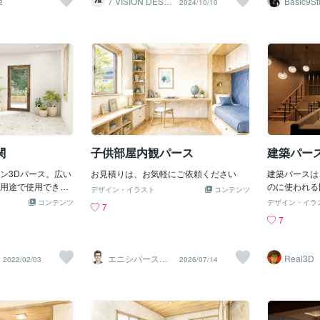
7 VISION DESIG
Basic9St
2
2024/10/10
記事となります。
N
り、自分たちの理
理解することが可能です。平面図や立面
の人々が自分
実現することがで
図の補完：建築パースは、平面図や立面
ている一方で
イメージパースは、
図だけでは伝わりにくい空間の奥行きや
される日が来
成も具体化しま
材質のリアリティを視覚化し、デザイン
追いつくため
ぞれの部屋の大き
全体をより立体的かつ具体的に表現しま
現実には、建
スなどを見ること
す。2. パースが必要な理由A. クライアン
ィックスの活
イフスタイルに合
トの理解を深める クライアントの多くは
をもたらしま
の良い空間を満足
建築や設計の専門家ではないため、平面
ングやリアル
ができます。 さら
図や技術図面だけでは完成イメージを完
お客様がプロ
スは、建物の外部
全に理解するのが難しいことがありま
確で直感的な
ンスを評価するこ
す。建築パースを活用することで、クラ
ます。これに
関
子供部屋内観パース
建築パー
、外観が和風で内
イアントは空間やデザインの全貌を一目
を得ることが
で理解でき、プロジェクトの進行がスム
な関係を築く
ン3Dパース。広い
お見積りは、お気軽にご依頼ください
建築パースは
ーズになります。感覚的な要素の可視
建築グラフィ
用途で使用できま
のに使われる
化：パースは、光の入り方、材質の反
デザイン・イラスト
コンテンツ
なリソースを
てわかるパースが
築物に関する
コンテンツ
射、家具の配置、空間の広がりなど、図
以前は、アイ
デザイン・イラ
7
を待つことができ
住宅や建設土
面では伝わらない感覚的な要素をリアル
面や物理的な
7
ザインの３Dパー
る印象があり
に再現します。これにより、クライアン
時間と労力が
。簡単な図面や写
ダル、ゲーム
トはプロジェクトの空間感や雰囲気を直
し、グラフィ
35000円～
つため、今以
感的に理解できます。B. デザインの調整
かつ効果的な
エニシパース（1
Real3D
2022/02/03
2026/07/14
用が予測され
級建築士）
に柔軟に対応 設計段階では、クライアン
ることができ
パースとは何
トの要望の変化や予算の調整が必要にな
節約すること
べく詳しく説
ることがあります。パースを使用するこ
グラフィック
スのメリット
とで、デザイン変更をビジュアルで迅速
ョン能力を向
であろう業界
に反映でき、クライアントにその場で確
メージやビデ