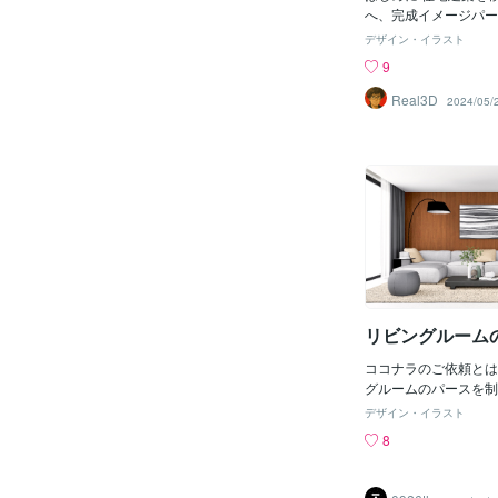
へ、完成イメージパー
て詳しく解説します。 住宅建築は、人
デザイン・イラスト
の中でも特別な一瞬。
9
するためには、計画と
ん。しかし、どのよう
Real3D
2024/05/
するかを具体的にイメ
ば、思い描いた通りの
ことは難しいでしょう
べきなのが「完成イメ
う手法です。完成イメ
物の外観や内部のイメ
したものであり、住宅
せない要素なのです。
パースが成功へ導くの
ザイナーやクライアン
を視覚化する方法を変
リビングルーム
取り上げます。 現代
ンにおいて、費用対効
ココナラのご依頼とは
性に言及します。 完
グルームのパースを制
は、建物の外観や内部
出品サービスよりご依
に具体的にイメージで
デザイン・イラスト
す。内観パースだけで
ようなメリットがあり
8
俯瞰パースなど、ジャ
のデザインや配置が見
多岐にわたって制作で
ジが具体化されます。
ぞお気軽にご連絡くだ
スタイルやカラーリン