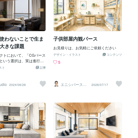
していきます。建築パース
（投資家やパートナーな
解しやすい情報を関係者や投資家などに
ース」は「Perspective D
明確で理解しやすい情報を
伝えることができます。これにより、設
透視図）」の略で、建築物や構
できます。これにより、設
計と建設のプロセスでの理解と合意を高
内部を一定の図法で作った
セスの中での理解と合意を
めることができます。 4.製品品質の向
元図面です。建築で使われ
衝突を最小限に抑えること
上：建築インテリアグラフィックスによ
こともあり、パースという
 しかし、なぜ日本の多くの
り、設計事務所は最も詳細でリアルなモ
ースを意味する場合もあり
を使わないことで生ま
子供部屋内観パース
まだグラフィックスの活用
デルを作成することができます。これに
けでなく、地形や橋梁、鉄
いない
より、実施
の大きな課題
商業施設といった幅広い構
お見積りは、お気軽にご依頼ください
使用されています。 建築物
クトにおいて、「CGパース
デザイン・イラスト
コンテンツ
を含めた外観を立体的に表
という選択は、実は進行ス
5
、建築物を含めた俯瞰イメ
力・信頼性を大きく損なう
スト
記事
部のイメージを、誰でも簡
す。以下は、多くの設計者
ます。建築物の間取り図や
ェクトが直面している代表
た平面的な図面では的確な
✅ 1. イメージ共有の不足
udio
エニシパース（1
2024/06/26
2026/07/17
しい完成状態も、建築パー
級建築士）
図だけでは完成イメージが
握しやすくなります。構造
クライアントは最終形を想
との関係、室内の状態まで
難しく、判断が遅れる。✅
できるでしょう。 立体的な
ニケーションのずれ言葉や図面
った認識があるかもしれま
誤解を生みやすい。**「思
スは極めて厳密な図法に基
違う」**というトラブルが
れています。建物の外形の
。✅ 3. 修正に時間とコス
（消失点）は、高さが見て
計意図が伝わらないまま進
点の位置（アイレベル）に
から大幅な修正が発生。結
です。立体的な表現により