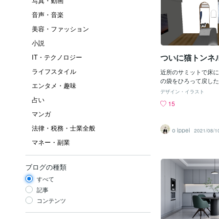
写真・動画
音声・音楽
美容・ファッション
小説
ついに猫トンネ
IT・テクノロジー
ライフスタイル
近所のサミットで床に
の袋をひろって戻した
エンタメ・趣味
は天ぷらに足を滑らせ
デザイン・イラスト
が起こっている。エノ
占い
15
らないが危険予知でき
マンガ
ト1点ゲット！こんにち
た猫です。今度は猫ト
法律・税務・士業全般
o ippei
2021/08/1
アクセスしたいニャー
マネー・副業
のお客様は猫コスト重
る。そのためシステム
ダウンのためリーズナ
ブログの種類
が腰壁タイルで囲むこ
せた。ちゃおちゅーる
すべて
を提案しようと思いま
記事
ししゃもの天ぷらを咥
コンテンツ
ぶかもしれないし、グ
も提案しよう。