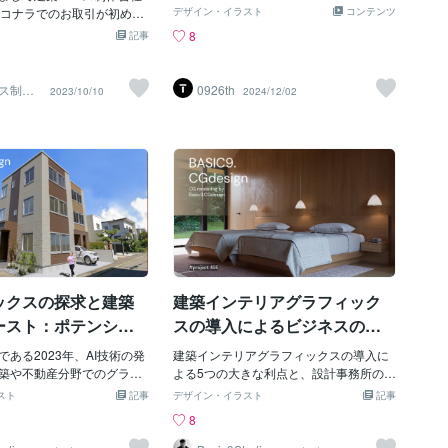
品サービスよりご依頼を承っておりま
、適切な反射や光沢を表現
ココナラでのお取引が初めて
デザイン・イラスト
コンテンツ
す。内観パースだけでなく外観パースや
反射：光と物体がどのよう
は多いと思います。私もこ
8
記事
俯瞰パースなど、ジャンルやテイストも
るかを忠実に再現し、空間
た時は、このサイトを通し
多岐にわたって制作できますので、どう
在感を与えます。2. 色彩と
滑なコミュニケーションは
ぞお気軽にご連絡くださいませ。その他
ス質の高いパースは、色彩
心配でした。その後、数件
ス制作
0926th
2023/10/10
2024/12/02
の制作事例その他の記事やまとめ
_CGデ
のバランスに優れていま
きましたが、どれも円滑に
和：建物やインテリアの配
ました。現状、ココナラで
デザインコンセプトに沿っ
躇っている方は是非弊社に
べきです。過度に派手すぎ
い。お取引の流れもしっか
たりしないよう、バランス
たします。また、弊社はベ
色が求められます。構図：
となっておりますが日本語
は、デザインの魅力を最大
ッフで構成されております
ために非常に重要です。適
題はありませんのでご安心
視図法を用いることで、空
た、お取引前に何かご不明
立体感を効果的に伝えるこ
ましたらお気軽にご連絡い
。3. 空間感とスケール感の
いです。それでは皆様どう
ックスの探求と建築
建築インテリアグラフィック
ースは、空間の広がりやス
願いいたします。
確に表現し
ースト：ポテンシャ
スの導入によるビジネスの利
出し、成功を創り出
点と日本の設計業界のグロー
ある2023年、AI技術の発
建築インテリアグラフィックスの導入に
バル化の課題
築や不動産分野でのグラフ
よる5つの大きな利点と、設計事務所のビ
用は当たり前とされていま
ジネスにおけるその適用による日本の国
スト
記事
デザイン・イラスト
記事
日本の多くの設計事務所は
内遅れの問題について述べます。以下
8
を活かしていません。で
は、設計事務所のビジネスにおける建築
るつもりですか？もしも他
インテリアグラフィックスの適用の5つの