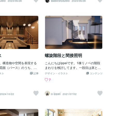
udio
Basic9Studio
2023/06/28
2023/06/28
たちが望むものを手に入れ
主な利点です。 1.顧客体験の向上：建築
、あなただけが置き去りに
インテリアグラフィックスは、顧客がプ
ないように、世界の流れに
ロジェクトを実現する前に現実的かつ深
の記事を作成しましょう。
い視覚的なイメージを得ることを可能に
築や不動産におけるグラフ
します。静的なイメージだけでなく、イ
用は見逃せない多くの利点
ンテリア空間を異なる角度から体験でき
す。まず第一に、3Dモデリ
る3Dモデルに対話的にアクセスすること
な画像を作成することで、
もできます。これにより、顧客は最終結
ジェクトを実施する前に明
果についてより明確な理解を得ることが
ビジョンを持つことができ
でき、信頼と満足感を醸成することがで
より、お客様の信頼と満足
きます。 2.時間とリソースの節約：建築
ス
螺旋階段と間接照明
でき、信頼性の高い長期的
インテリアグラフィックスがなかった時
ことができます。 第二に、
代、設計のアイデアを伝えるために2D図
、構造物や空間を表現する
こんにちはippeiです。1棟リノベの階段
ックスの活用は時間と貴重
面や物理モデルに依存していました。し
図面（パース）のうち、建
まわりを検討してます。一段目は床と同
節約するのに役立ちます。
かしこれらを準備し実施するには多くの
ものを指して使われます。
材を立ち上げたステップにして、焼付色
デアを伝えるために2Dの図
スト
記事
時間とリソースが必要でした。建築イン
デザイン・イラスト
コンテンツ
木関連の図面として使われ
はグレーっぽく提案しようと思います。2
モデルに頼る必要があり、
テリアグラフィックスは、迅速かつ効果
7
ますが、美容業界やブライ
0代夫婦の家。スタイリッシュな感じにな
かかっていました。しか
的に生動的かつ正確なシミュレーション
業界など幅広い業種で役立
ると良いなと思ってます。シンクの下に
ックスの活用により、迅速
を作成できるため、貴重な時間とリソー
上にさまざまな場面での活
ゴミ箱スペースを設けたいと要望のキッ
シミュレーションを作成す
スを節約するのに役立ちます。 3.コミュ
o ippei
2024/10/22
2021/07/02
ます。 この記事では、建築
チンはステンレスで製作予定。
、時間と貴重なリソースを
ニケーション能力の強化：建築インテリ
か、基本的な疑問に答える
ができます。 第三に、建築
アグラフィックスは、設計のアイデアや
明します。また、建築パー
スの活用はコミュニケーシ
コンセプトを伝えるための強力なツール
や種類、今後導入が増える
上させます。リアルな3Dイ
です。鮮やかな3Dイメージやビデオを使
や依頼する際のポイントに
オを用いることで、設計事
用することで、設計事務所は客観的で理