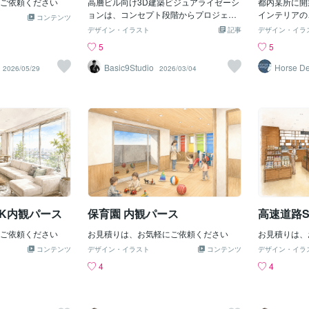
ご依頼ください
高層ビル向け3D建築ビジュアライゼーシ
都内某所に開
ョンは、コンセプト段階からプロジェク
インテリアの
コンテンツ
ト全体を俯瞰的に把握できるのが大きな
た。平面計画
デザイン・イラスト
記事
デザイン・イラ
強みです。明瞭なビジュアル、バランス
セプトを基に
5
5
の取れた構図、丁寧に設計されたライテ
のご選定をご
ィングとパース表現により、投資家・建
アのコンセプ
Basic9Studio
Horse De
2026/05/29
2026/03/04
築家・施工業者が設計意図を正確に理解
上げ材リスト
できます。また、企業にとってはアイデ
たインテリア
アをより効果的に伝え、投資承認プロセ
せて頂きまし
スを短縮することにもつながります。 Ba
sic9studioでは、ハイレベルなビジュアラ
イゼーション専門家による高層ビルの3D
パース制作サービスを提供しています。
多様なプロジェクト経験を活かし、設計
の本質を的確に捉えた高品質な3Dビジュ
アルをお届けしつつ、制作時間とコスト
の最適化も実現します。なぜ高層ビルの3
K内観パース
保育園 内観パース
高速道路S
D建築パース制作サービスが必要なの
か？高層ビルの設計では、造形、ライテ
ご依頼ください
お見積りは、お気軽にご依頼ください
お見積りは、
ィング、周囲環境との調和が不可欠で
コンテンツ
す。しかし、平面図や立面図だけではこ
デザイン・イラスト
コンテンツ
デザイン・イラ
れらの要素を十分に表現することは困難
4
4
です。そのため、高層ビルの3Dビジュア
ライゼーションは、見る人がデザインの
質をより直感的かつ包括的に評価できる