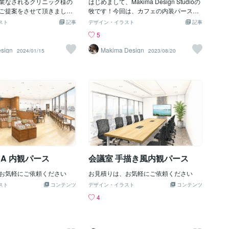
業なされるクリニック様の
はじめまして、Makima Design Studioの
ご提案をさせて頂きまし
牧です！今回は、カフェの内装パース
とクリニック様の開業コン
（スケッチ）をいくつかご紹介させて頂
スト
記事
デザイン・イラスト
記事
、仕上げ材のご選定と家具
きます。外装・内装パース作成にご興味
5
用命頂きました。 インテリ
のある方は、ぜひ当方にお問合せくださ
ト立案、ご提案パース、仕
いませ。
sign
Makima Design
2024/01/15
2023/08/20
、家具リスト等を取り纏め
ブックとして一式ご提案さ
た。
A 内観パース
会議室 手描き風内観パース
お気軽にご依頼ください
お見積りは、お気軽にご依頼ください
スト
コンテンツ
デザイン・イラスト
コンテンツ
4