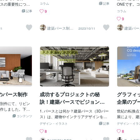
か。お客様にご提案される際に図面のみ
スの重要性につい
思います。そこで本記事では、建築パー
コラム
記事
アルに再現し
ONEです。
ですとやはりイメージが難しい場合がご
生
スに関する基本的な用語をできるだけ分
します。影と
で、不安な方
9
記事
コラム
ざいます。そこで図面と建築パースを両
夢の住まいを実現
かりやすく解説し、異業種の方や専門外
に相互作用す
ちらに登録し
9
方御見せする事によりお客様自身のイメ
準備が欠かせませ
の方々にも役立つ知識を提供できればと
に奥行きと存
てお客様と円
ージが適格になり、円滑な打つ合わせも
なイメージで建設
思います。これから建築パースの依頼を
構図のバラン
取れるのかが
建築パース制作
建築パー
21
2023/10/11
可能となります。新築や戸建てなど、完
会社ONE_CGデ
会社ONE
ージできなけれ
考えている方や、基礎的な部分を再確認
の調和と構図
のご依頼を頂
ザイン
ザイン
成まで非常に長い時間が必要とされます
住まいを実現する
したい方々にとって、有益な参考となる
す。色彩の調
お取引が出来
がしっかりとしたイメージを持っていた
。 そこで、注目す
ことを願っております。用語アイソメト
色は、全体の
のご依頼を躊
だく事で、お客様の高まった気持ちも維
ージパース」とい
リック図：三軸が同じ角度で見える等角
たものである
ご連絡くださ
持され、繰り替えされる打ち合わせをよ
ージパースは、建
投影図。アクセントウォール：強調色や
たり、暗すぎ
りとお伝えい
り的確に導く事が出来るのが建築パース
ージを緻密に描写
異素材で仕上げた壁面。エレベーショ
を考慮した配
トナムが拠点
のメリットだといえます。弊社はベトナ
建築の成功に欠か
ン：建物の立面図。エントランス：建物
パースの構図
が堪能なスタ
ムを拠点としており、一般的に日本のパ
 なぜ完成イメージ
の入り口部分。 基礎：建物を支える最下
限に引き出す
ので言語の問
ース企業よりも安くハイクオリティな建
か？この技術がデ
部の構造部分。キャド（CAD）：コンピ
切な視点と透
ください！ま
築パースの制作が可能です。何かお困り
トがプロジェクト
ューター支援設計ソフトの略。コンセプ
間の広がりや
な点がござい
の事がございましたら、まずはご連絡を
革するかについて
ト：建物や空間のデザインの基本的な発
とができます
ただければ幸
いただけますと嬉しいく思います。どう
のパース制作
成功するプロジェクトの秘
グラフィ
のインテリアデザイ
想やテーマ。サッシ：窓枠やドア枠のこ
表現優れたパ
ぞよろしくお
ぞよろしくお願いいたします。
果と効率性の重要
と。スキップフロア：フロアレベルが
ケール感を的
訣！建築パースでビジョンを
企業のブ
別件にて、リビン
成イメージパース
可視化する
ルを引き
作しました。下記
のイメージを事前
1. パースとは何か？建築パース（3Dパー
世紀の転換点で
頼を承っておりま
す
きるため、以下の
コンテンツ
ス）は、建物やインテリアデザインを視
展により、建
なく外観パースや
ます。 まず、建物
覚的に表現する強力なツールです。パー
ィックスの活
デザイン・イラスト
記事
デザイン・イラ
ンルやテイストも
えるため、イメー
スによって、クライアントや関係者はプ
す。しかし、
8
8
きますので、どう
このため、建物の
ロジェクトの完成イメージを直感的に把
まだこの機会
さいませ。その他
グ、素材などを調
握でき、設計者のデザイン意図を明確に
は、いつ始め