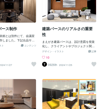
パース制作
建築パースのリアルさの重要
性
依頼とは別件にて、会議室
作しました。下記出品サー
まえがき建築パースは、設計意図を視覚
頼を承っております。内観
スト
コンテンツ
化し、クライアントやプロジェクト関係
なく外観パースや俯瞰パー
者に建物の完成イメージを伝える重要な
デザイン・イラスト
記事
ンルやテイストも多岐にわ
ツールです。そのリアルさは、建築分野
10
きますので、どうぞお気軽
におけるコミュニケーションの質やプロ
さいませ。その他の制作事
ジェクトの成功に直結する要素と言えま
0926th
2024/11/27
2024/11/25
事やまとめ
す。しかし、この「リアルさ」は建築分
野に留まらず、心理学、マーケティン
グ、テクノロジーといった他の分野でも
重要な意味を持ちます。本記事では、建
築パースのリアルさが求められる背景
と、それがもたらす効果について、建築
分野を超えた視点を交えて考察します。
１. 建築分野におけるリアルさの役割建築
設計では、クライアントの理解を深める
ためにパースを使用します。リアルなパ