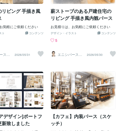
と費用の無駄が増える。✅
では分かりにくい構造物全
ての信頼低下提案が文字や2D
のリビング 手描き風
薪ストーブのある戸建住宅の
説得力に欠ける印象を与え
社と比較された際に見劣り
ス
リビング 手描き風内観パース
性も。✅ 5. 投資判断を得
開発・店舗設計・住宅建築
お気軽にご依頼ください
お見積りは、お気軽にご依頼ください
のプロジェクトでもビジュ
スト
コンテンツ
デザイン・イラスト
コンテンツ
案は資金を引き出しにく
5
競争力の低下建築業界はすでに
時代。高品質CGを使う競合
見せ方が弱い提案は埋もれ
ース（1
エニシパース（1
2026/05/31
2026/05/30
）
級建築士）
デザインの柔軟性低下CGがな
の検証が視覚的にできない
や試行の幅が狭くなる。🔚
は「装飾」でも「贅沢品」で
。設計品質を守り、プロジ
進めるための武器です。
アデザイン]ポートフ
【カフェ】内装パース（スケ
更新致しました
ッチ）