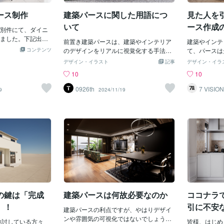
す。また、設計者にとっても、作成した
パースを通して空間の調和や素材の質感
ース制作
建築パースに関した用語につ
見た人を
を再確認し、最適なデザインを追求する
いて
ース作成
別件にて、ダイニ
助けとなります。2. 一般の人々へのデザ
ました。下記出品
イン意識の向上建築パースは、建築に関
前置き建築パースは、建築やインテリア
建築やインテ
承っておりますの
心が薄い一般の人々にとっても、建物や
コンテンツ
のデザインをリアルに視覚化する手法と
て、パースは
連絡くださいま
空間のイメージをわかりやすく伝えるツ
して、多くのプロジェクトで活用されて
計者がデザイ
デザイン・イラスト
記事
デザイン・イラ
スに関した記事と
ールです。専門用語や複雑な図面に頼る
います。これにより完成予想図を通じ
イアントがプ
10
10
ことなく、ビジュアルで直感的に理解で
て、クライアントや関係者がデザインを
を直感的に理
きるため、建築プロジェクトへの関心や
より具体的にイメージしやすくなり、意
を果たします
0926th
7 VISIO
9
2024/11/19
期待が高まります。こうしたビジュアル
N
思決定をスムーズに行うことができま
ス」**とは
コミュニケーションは、住民参加型の都
す。しかし一方で、建築パースの分野に
ょうか？今回
市計画や景観保護活動などの場面でも、
は専門用語が多く、初心者にとっては理
ら、質の高い
地域社会におけるデザインへの意識を育
解しにくい部分も少なくないかと思いま
解説します。
む役割を果たします。3. 販売促進・マー
す。また、初めて依頼する方々にとって
現優れたパー
ケティングへの応用建築パースは、不動
は、専門知識が求められるため、ハード
実性です。光
産やインテリアデザイン業界でも有効な
ルが高いと感じることもあるかもしれま
部に至るまで
マーケティング手法です。物件を購入す
せん。しかし、建築パースを依頼する際
まるで実物の
る前に完成後の姿をイメージできるた
に、専門的な用語を全て理解する必要は
前にしている
め、購買意欲が刺激されます。特に、リ
ありません。難しい専門知識がなくとも
とができます
ノベーションや未完成の建物など、実際
パースを発注することができます。私自
ィテールに徹
には見られない部分もリ
の鍵は「完成
建築パースは何故必要なのか
ココナラ
身もできる限り専門用語を避け、使用す
ます。ライテ
る際には注釈を付けることを心がけてお
を正確に再現
」！
引に不安
建築パースの利点ですが、やはりデザイ
りますので、もしわからないことがあれ
ンス良く使用
ンや雰囲気の可視化ではないでしょう
検討している方々
ば、遠慮せずに質問していただければと
感：木材、金
皆様、はじめ