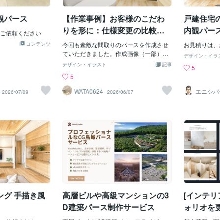
果として時間
平面的な図面
4. プロとし
体の
観パース
【作業事例】お客様のこだわ
戸建住宅
図面中心だと
てしまう。他
りを形に：仕様変更の比較と
内観パー
ご依頼ください
してしまう危険
打合せサポート
コンテンツ
今回も素敵な間取りのパースを作成させ
にくい不動産
お見積りは、
ていただきました。作成画像（一部）
など、いずれ
デザイン・イラ
【基本的な作業内容】戸建て住宅全体の3
アルが弱い提
デザイン・イラスト
記事
5
Dパース作成建具・設備の製品指定への
い。✅ 6. 
5
対応家具反映その他修正・変更【主な対
ビジュアルの
応・調整項目】壁紙を変更したバージョ
が増える中、
WATA0624
エニシパ
2026/07/09
2026/06/07
級建築士
ンの作成一点もの家具の反映各アイテム
る。✅ 7. 
のカラー変更・調整実際の打ち合わせが
い場合、設計
進むにつれて「やはりこうしたい」とい
ため、創造性
うイメージが湧いてくるのは自然なこと
結論建築CG
です。パーツごとの細かな色味の違いを3
もありません
Dで視覚化することで、お施主様から
ェクトを前へ
「ハウスメーカーとの打ち合わせがスム
ーズに進んだ」と言っていただけたこ
と、私にとっても大変嬉しく、大きな励
みになりました。素敵なお家が完成しま
すように！▶ 3D内装パースのサービス内
ング 手描き風
高層ビルや高級マンションの3
[インテリ
容を見る
D建築パース制作サービス
ォリオを