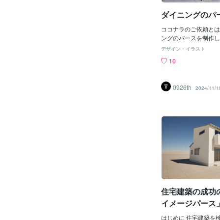
ダイニングのパ
ココナラのご依頼とは
ングのパースを制作し
サービスよりご依頼を
デザイン・イラスト
で、どうぞお気軽にご
10
せ。その他の建築パー
なります。
0926th
2024/11/1
住宅建築の成功
イメージパース
はじめに 住宅建築を