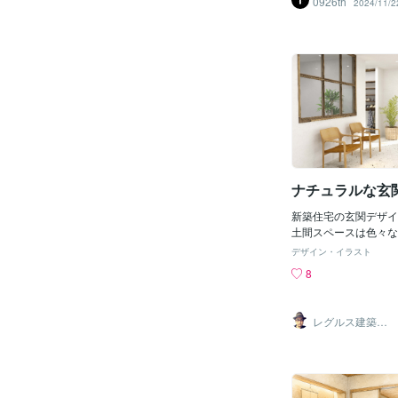
0926th
2024/11/2
の建築パースに関した
整することが可能とな
想に最も近い住まいを
きます。 また、完成
建物の間取りや空間構
す。これにより、それ
さや配置、収納スペー
ができます。家族のラ
った間取りや使い勝手
いくまで調整すること
に、完成イメージパー
と内部の一体感やバラ
ナチュラルな玄
ともできます。例えば
部が洋風となってしま
新築住宅の玄関デザイ
土間スペースは色々な
すね。着工前に目で見
デザイン・イラスト
あればご安心して竣工
8
ます。レグルス建築デ
ス作成はシンプル依頼
真から制作します。1枚
レグルス建築デ
ザイン