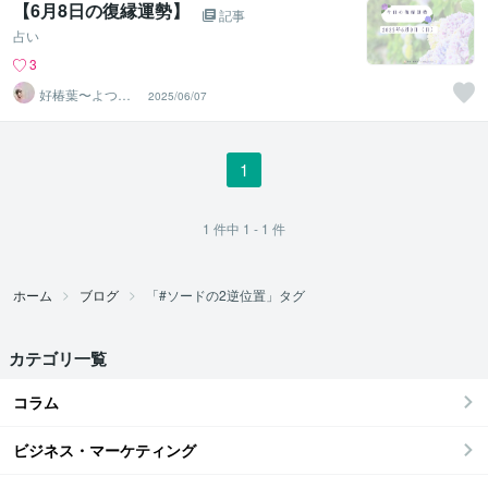
【6月8日の復縁運勢】
記事
占い
3
好椿葉〜よつ
2025/06/07
ば〜
1
1
件中
1 - 1
件
ホーム
ブログ
「#ソードの2逆位置」タグ
カテゴリ一覧
コラム
ビジネス・マーケティング