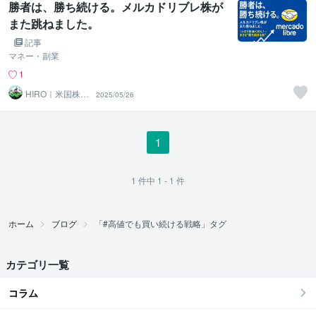
勝者は、勝ち続ける。メルカドリブレ株が
また跳ねました。
記事
マネー・副業
1
HIRO｜米国株×
2025/05/26
兼業トレーダー
1
1
件中
1 - 1
件
ホーム
ブログ
「#高値でも買い続ける戦略」タグ
カテゴリ一覧
コラム