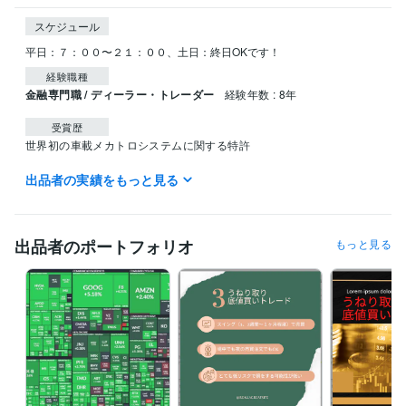
スケジュール
平日：７：００〜２１：００、土日：終日OKです！
経験職種
金融専門職 / ディーラー・トレーダー
経験年数 : 8年
受賞歴
世界初の車載メカトロシステムに関する特許
出品者の実績をもっと見る
資格・検定
TOEIC
取得年 : 2020年
ビジネス・クリエイティブツール
出品者のポートフォリオ
もっと見る
WordPress:7年
Access:10年
Excel:20年
Google サイト:10年
Google スプレッドシート:5年
Google ドキュメント:5年
Keynote:5年
Numbers:5年
Pages:5年
PowerPoint:15年
Word:20年
Microsoft Project:5年
ChatGPT:1年
Canva:5年
得意分野
資産運用・副業の相談
米国株投資、長期投資
長期の株式投資戦略
テンバガー株・割安成長株の発掘
株式投資
米国株投資
長期投資
成長株投資
テンバガー
資産運用・副業の相談
日本株・海外株・FXの短期売買
スイングト