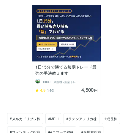
1日15分で勝てる短期トレード最
強の手法教えます
HIRO｜米国株×兼業トレーダー
4,500
4.9
円
(160)
#メルカドリブレ株
#MELI
#ラテンアメリカ株
#成長株
#フィンテック投資
#eコマース銘柄
#米国株投資