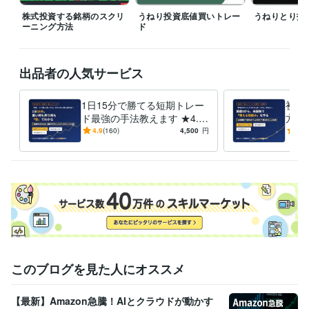
レード
うねり投資術
株式投資する銘柄のスクリ
うねり投資底値買いトレー
うねりとり投
スイングトレード
短期株式投資
米国株
株式投資
ーニング方法
ド
出品者の人気サービス
1日15分で勝てる短期トレー
初心
ド最強の手法教えます ★4.9
方教
｜知識ゼロでも、買い時・売
らO
4.9
(160)
4,500
円
5.0
り時がわかるようになる
米国
このブログを見た人にオススメ
【最新】Amazon急騰！AIとクラウドが動かす