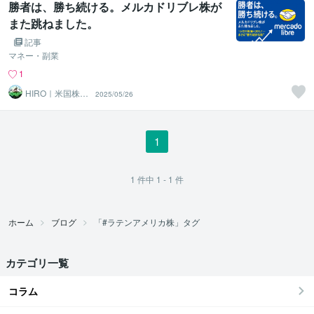
勝者は、勝ち続ける。メルカドリブレ株が
また跳ねました。
記事
マネー・副業
1
HIRO｜米国株×
2025/05/26
兼業トレーダー
1
1
件中
1 - 1
件
ホーム
ブログ
「#ラテンアメリカ株」タグ
カテゴリ一覧
コラム