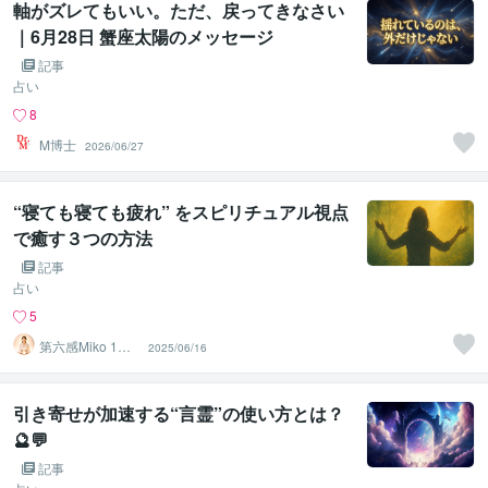
軸がズレてもいい。ただ、戻ってきなさい
｜6月28日 蟹座太陽のメッセージ
記事
占い
8
M博士
2026/06/27
“寝ても寝ても疲れ” をスピリチュアル視点
で癒す３つの方法
記事
占い
5
第六感Miko 1億
2025/06/16
の投資詐欺で覚
醒
引き寄せが加速する“言霊”の使い方とは？
🔮💬
記事