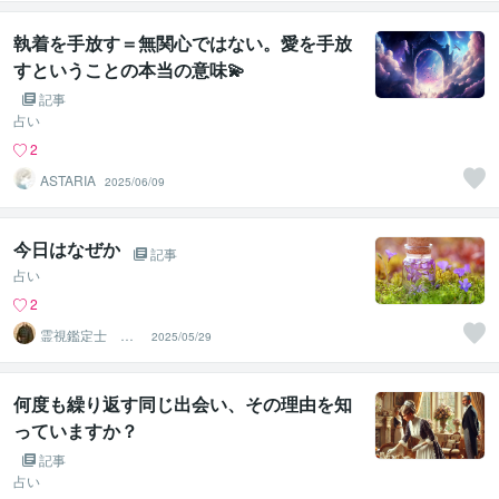
執着を手放す＝無関心ではない。愛を手放
すということの本当の意味💫
記事
占い
2
ASTARIA
2025/06/09
今日はなぜか
記事
占い
2
霊視鑑定士 月
2025/05/29
詠
何度も繰り返す同じ出会い、その理由を知
っていますか？
記事
占い