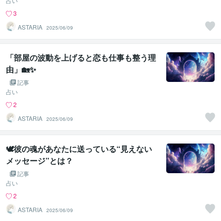
占い
3
ASTARIA
2025/06/09
「部屋の波動を上げると恋も仕事も整う理
由」🏡✨
記事
占い
2
ASTARIA
2025/06/09
🕊️彼の魂があなたに送っている“見えない
メッセージ”とは？
記事
占い
2
ASTARIA
2025/06/09