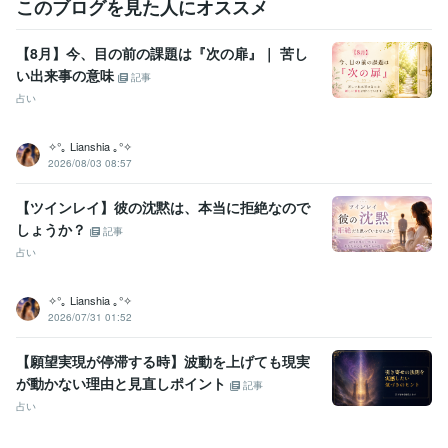
このブログを見た人にオススメ
【8月】今、目の前の課題は『次の扉』｜ 苦し
い出来事の意味
記事
占い
✧°｡ Lianshia ｡°✧
2026/08/03 08:57
【ツインレイ】彼の沈黙は、本当に拒絶なので
しょうか？
記事
占い
✧°｡ Lianshia ｡°✧
2026/07/31 01:52
【願望実現が停滞する時】波動を上げても現実
が動かない理由と見直しポイント
記事
占い