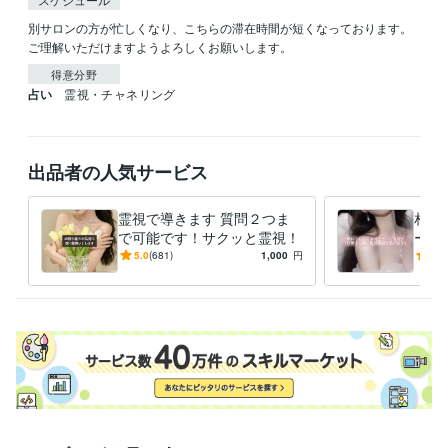
別サロンの方が忙しくなり、こちらの滞在時間が短くなっております。
ご理解いただけますようよろしくお願いします。
得意分野
占い
霊視・チャネリング
出品者の人気サービス
霊視で導きます 質問２つま
相手
で可能です！サクッと霊視！
ー様
１ヶ
5.0
(681)
1,000
円
5.0
ピー
ス