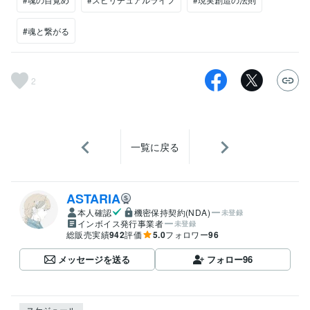
#魂と繋がる
2
一覧に戻る
ASTARIA
本人確認
機密保持契約(NDA)
未登録
インボイス発行事業者
未登録
総販売実績
942
評価
5.0
フォロワー
96
メッセージを送る
フォロー
96
スケジュール