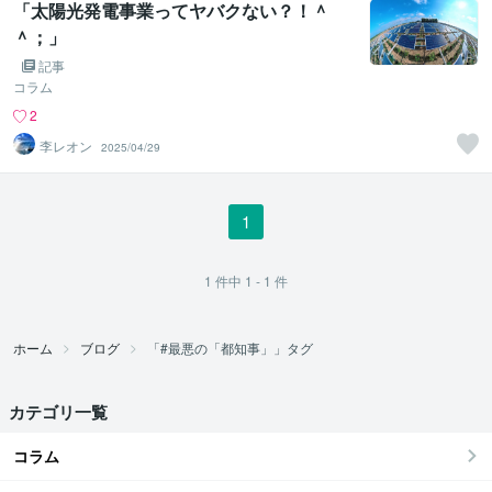
「太陽光発電事業ってヤバクない？！＾
＾；」
記事
コラム
2
李レオン
2025/04/29
1
1
件中
1 - 1
件
ホーム
ブログ
「#最悪の「都知事」」タグ
カテゴリ一覧
コラム