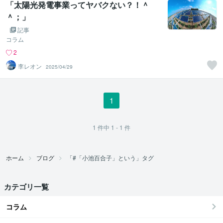
「太陽光発電事業ってヤバクない？！＾
＾；」
記事
コラム
2
李レオン
2025/04/29
1
1
件中
1 - 1
件
ホーム
ブログ
「#「小池百合子」という」タグ
カテゴリ一覧
コラム