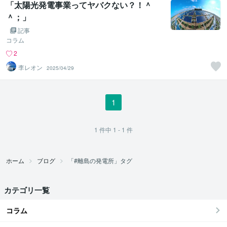
「太陽光発電事業ってヤバクない？！＾
＾；」
記事
コラム
2
李レオン
2025/04/29
1
1
件中
1 - 1
件
ホーム
ブログ
「#離島の発電所」タグ
カテゴリ一覧
コラム