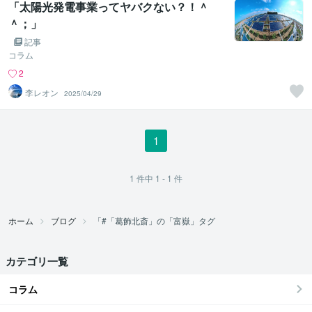
「太陽光発電事業ってヤバクない？！＾
＾；」
記事
コラム
2
李レオン
2025/04/29
1
1
件中
1 - 1
件
ホーム
ブログ
「#「葛飾北斎」の「富嶽」タグ
カテゴリ一覧
コラム