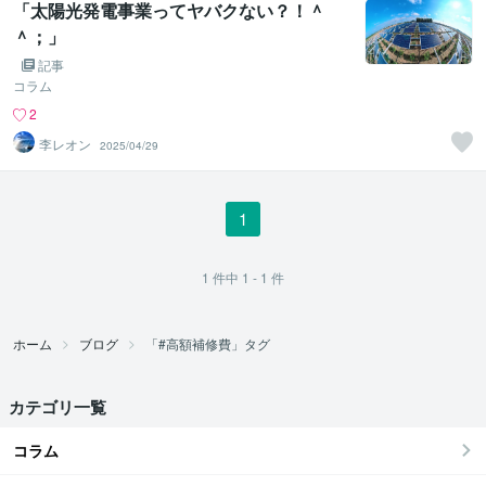
「太陽光発電事業ってヤバクない？！＾
＾；」
記事
コラム
2
李レオン
2025/04/29
1
1
件中
1 - 1
件
ホーム
ブログ
「#高額補修費」タグ
カテゴリ一覧
コラム